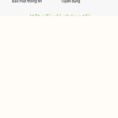
Bảo mật thông tin
Tuyển dụng
Kết nối với chúng tôi
Điện Máy Nhân Tâm
0784 272727
Tư vấn bán hàng
Bình 0784 272727
Quỳnh 0909 764 006
Mai 0902 633 350