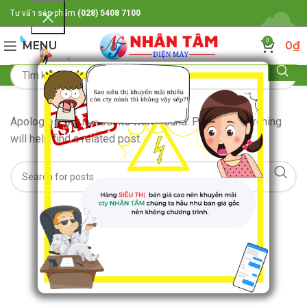
Tư vấn sản phẩm
(028) 5408 7100
0
MENU
0
₫
Apologies, but no results were found. Perhaps searching
will help find a related post.