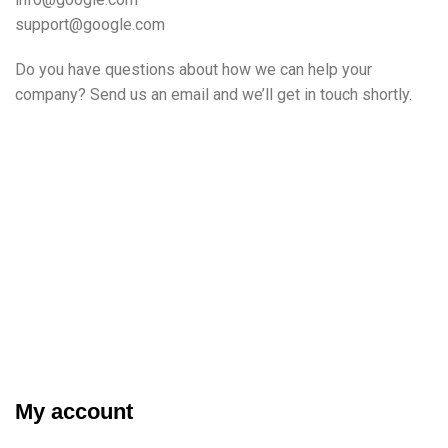
support@google.com
Do you have questions about how we can help your
company? Send us an email and we’ll get in touch shortly.
My account