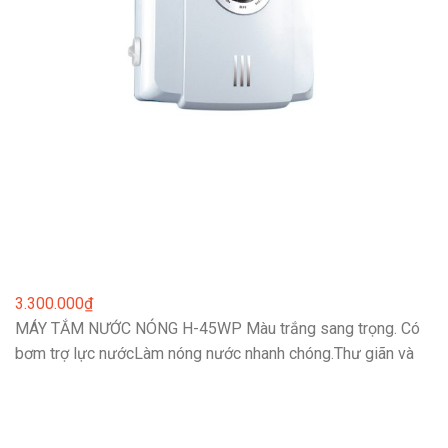
Close
Máy tắm nước nóng ALASKA H-45WP
có bơm trợ lực
3.300.000₫
MÁY TẮM NƯỚC NÓNG H-45WP Màu trắng sang trọng. Có
bơm trợ lực nướcLàm nóng nước nhanh chóng.Thư giãn và
Đã thích
Chọn mua