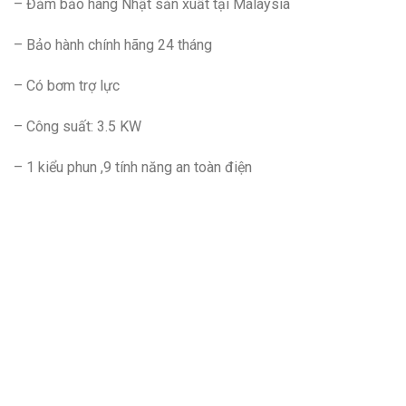
– Đảm bảo hàng Nhật sản xuất tại Malaysia
– Bảo hành chính hãng 24 tháng
– Có bơm trợ lực
– Công suất: 3.5 KW
– 1 kiểu phun ,9 tính năng an toàn điện
Đã thích
Chọn mua
Quick view
Slot
Slot
Slot
Slot
Slot
Slot
Slot
Slot
Slot
Slot
Slot
Slot
Slot
Slot
Slot
Slot
Slot
Slot
Slot
Slot
Slot
Slot
Slot
Slot
Slot
Bonus New Member
Slot
Slot
Slot
Slot
Slot
Slot
Slot
Slot
Slot
Slot
Slot
Slot
Slot
https://www.trandaiquang.net