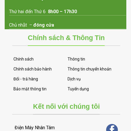
Thứ hai đến Thứ 6
8h00 – 17h30
Chủ nhật –
đóng cửa
Chính sách & Thông Tin
Chính sách
Thông tin
Chính sách bảo hành
Thông tin chuyển khoản
Đổi - trả hàng
Dịch vụ
Bảo mật thông tin
Tuyển dụng
Kết nối với chúng tôi
Điện Máy Nhân Tâm