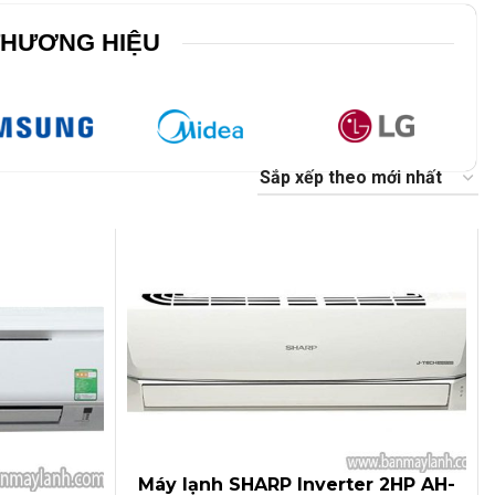
THƯƠNG HIỆU
 HB-150 dung tích 1500 LIT 3 nắp
Đa
giỡ
Công suất 315*2W
Lòng tủ coil nhôm
ng 3 nắp dỡ, 1 ngăn đông
Tủ có khóa an toàn
 giỏ chứa bên trong tủ
được trang bị 8 bánh xe
Máy lạnh SHARP Inverter 2HP AH-