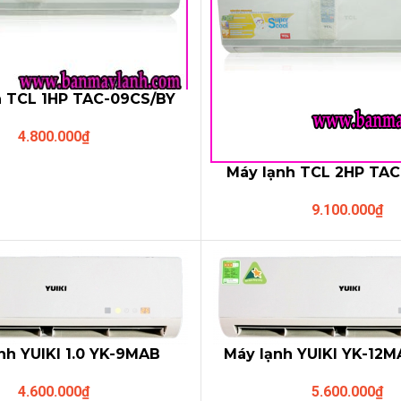
h TCL 1HP TAC-09CS/BY
chính hãng
4.800.000
₫
Máy lạnh TCL 2HP TAC
giá rẻ
9.100.000
₫
nh YUIKI 1.0 YK-9MAB
Máy lạnh YUIKI YK-12MA
4.600.000
₫
5.600.000
₫