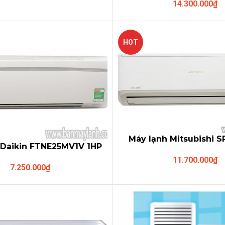
14.300.000
₫
R410A
HOT
Máy lạnh Mitsubishi 
 Daikin FTNE25MV1V 1HP
(inverter 1,5hp
i thường gas R410A
11.700.000
₫
7.250.000
₫