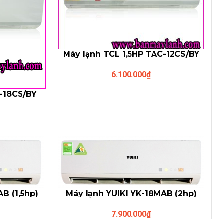
Máy lạnh TCL 1,5HP TAC-12CS/BY
6.100.000
₫
-18CS/BY
B (1,5hp)
Máy lạnh YUIKI YK-18MAB (2hp)
7.900.000
₫