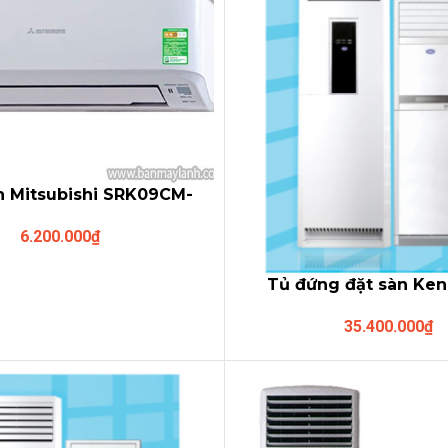
nh Mitsubishi SRK09CM-
5/SRC09CM-5
6.200.000
₫
Tủ đứng đặt sàn Ke
KDF-C060/KDO-C
35.400.000
₫