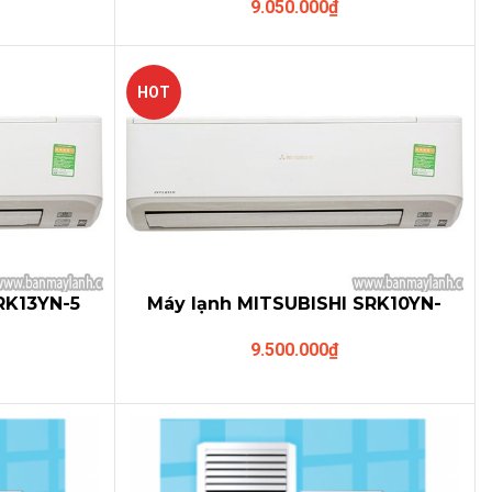
9.050.000
₫
thường gas R32
HOT
SRK13YN-5
Máy lạnh MITSUBISHI SRK10YN-
)
S5/SRC10YN-S5(inverter)
9.500.000
₫