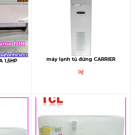
máy lạnh tủ đứng CARRIER
A 1,5HP
53SM3C
R (viền
0
₫