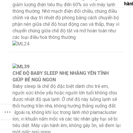
hàn
giảm lượng điện tiêu thụ đến 60% so với máy lạnh
thông thường. Nhờ mạch điện đổi chiều, chúng điều
chỉnh và duy trì nhiệt độ phòng bằng cách chuyển bộ
phận nén giữa chế độ hoạt động cao và thấp, thay vì
chuyển chúng giữa chế độ tắt và mở hoàn toàn như
các loại điều hoà thông thường
CHẾ ĐỘ BABY SLEEP NHẸ NHÀNG YÊN TĨNH
GIÚP BÉ NGỦ NGON
Baby sleep là chế độ đặc biệt dành cho trẻ em,
người sức khỏe yếu hoặc người lớn tuổi không chịu
được nhiệt độ quá lạnh. Ở chế độ này luồng lạnh sẽ
thổi hướng trần nhà, không hướng thẳng xuống đất.
Ngoài ra, không khí lọc trong lành nhờ plamacluster
ion, vi khuẩn nấm mốc và các tác nhân gây hại sẽ bị
tiêu diệt. Máy vận hành êm, không gây ồn, sẽ đem lại
một giấc ngủ ngon