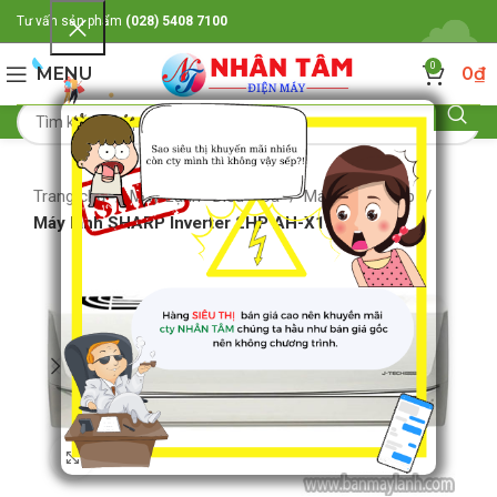
Tư vấn sản phẩm
(028) 5408 7100
0
MENU
0
₫
Trang chủ
Máy Lạnh- Điều Hòa
Máy lạnh Sharp
Máy lạnh SHARP Inverter 2HP AH-X18SEW
Click to enlarge