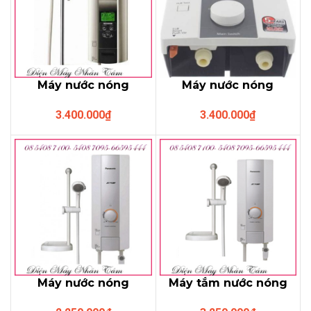
Máy nước nóng
Máy nước nóng
Panasonic DH-
Panasonic DH-
3.400.000
₫
3.400.000
₫
6KD1VN (có bơm,3
3JP4VK (có bơm )
kiểu phun)
Máy nước nóng
Máy tắm nước nóng
Panasonic DH-
Panasonic DH-