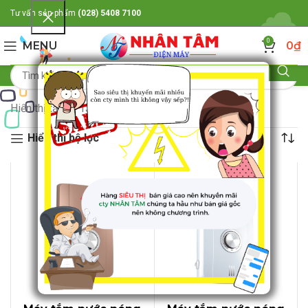
Tư vấn sản phẩm
(028) 5408 7100
0
MENU
0
₫
Hiển thị tất cả 13 kết quả
Hiển thị bộ lọc