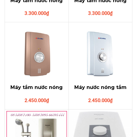
Máy tắm nước nóng
Máy tắm nước nóng
ALASKA H-45GP có
ALASKA H-45WP có
3.300.000
₫
3.300.000
₫
bơm trợ lực
bơm trợ lực
Máy tắm nước nóng
Máy nước nóng tắm
ALASKA H-45G
ALASKA H-45W (
2.450.000
₫
2.450.000
₫
(4.5KW)
4.5KW)