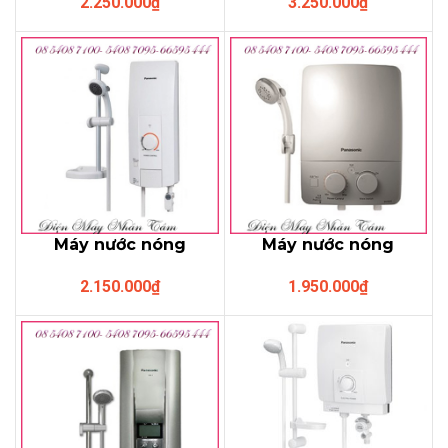
2.250.000
₫
3.250.000
₫
6HS1W (3 chế độ
4HP1W (có bơm)
phun,không bơm)
Máy nước nóng
Máy nước nóng
Panasonic DH-
Panasonic DH-
2.150.000
₫
1.950.000
₫
4HS1W (không
3LS1VS (không bơm)
bơm,3 kiểu phun)