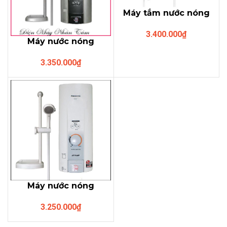
Máy tắm nước nóng
Panasonic DH-
3.400.000
₫
3HP1W (có bơm)
Máy nước nóng
Panasonic DH-
3.350.000
₫
3KD1VN (KHÔNG
bơm,3 kiểu phun)
Máy nước nóng
Panasonic DH-
3.250.000
₫
3KP1VW (có bơm ,3
kiểu phun)