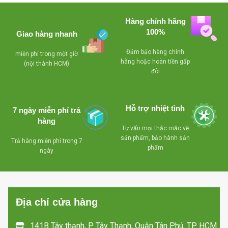
- 3 chế độ hoạt động:
Hàng chính hãng
làm lạnh, hút ẩm và quạt
100%
Giao hàng nhanh
- 4 chế độ gió: nhe,
vừa, mạnh và siêu mạnh
Đảm bảo hàng chính
miễn phí trong một giờ
hãng hoặc hoàn tiền gấp
(nội thành HCM)
- Chức năng tự khởi
đôi
động lại
- Block siêu bền, tiết
kiệm điện năng
Hỗ trợ nhiệt tình
7 ngày miễn phí trả
- Remote điều khiển
hàng
Tư vấn mọi thắc mắc về
tiện dụng.
sản phẩm, bảo hành sản
Trả hàng miễn phí trong 7
phẩm
ngày
Địa chỉ cửa hàng
141B Tây thạnh, P Tây Thạnh, Quận Tân Phú, TP HCM