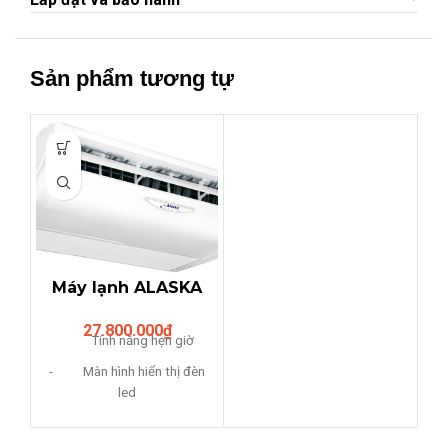
Sản phẩm tương tự
Máy lạnh ALASKA
áp trần 5.5HP
27.800.000
₫
AF50L
Tính năng hẹn giờ
- Màn hình hiển thị đèn
led
- Tính năng giành cho
giấc ngủ