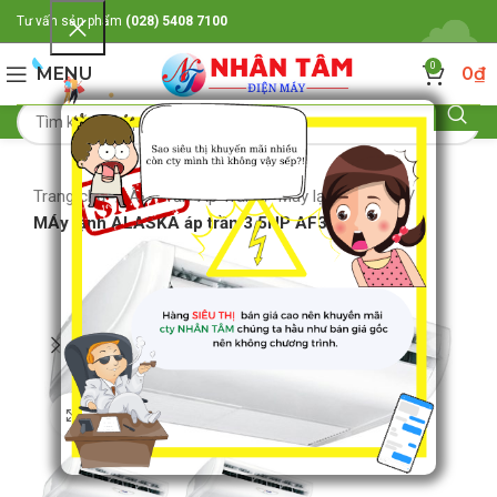
Tư vấn sản phẩm
(028) 5408 7100
0
MENU
0
₫
Trang chủ
Âm Trần-Áp Trần
Máy lạnh áp trần
MÁy lạnh ALASKA áp trần 3.5HP AF30L
Click to enlarge