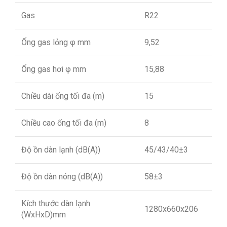
Gas
R22
Ống gas lỏng φ mm
9,52
Ống gas hơi φ mm
15,88
Chiều dài ống tối đa (m)
15
Chiều cao ống tối đa (m)
8
Độ ồn dàn lạnh (dB(A))
45/43/40±3
Độ ồn dàn nóng (dB(A))
58±3
Kích thước dàn lạnh
1280x660x206
(WxHxD)mm