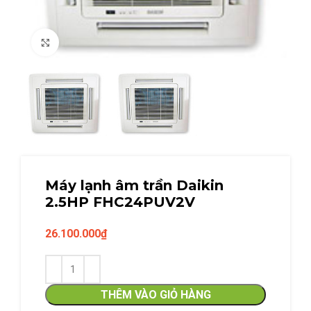
Click to enlarge
Máy lạnh âm trần Daikin
2.5HP FHC24PUV2V
26.100.000
₫
THÊM VÀO GIỎ HÀNG