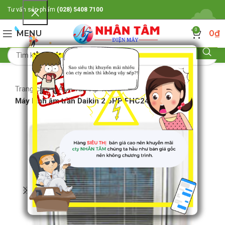
Tư vấn sản phẩm
(028) 5408 7100
0
MENU
0
₫
Trang chủ
Âm Trần-Áp Trần
Máy lạnh âm trần Daikin 2.5HP FHC24PUV2V