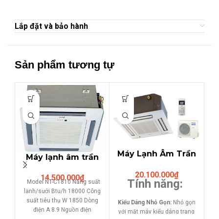
Lắp đặt và bảo hành
Sản phẩm tương tự
Máy Lạnh Âm Trần
M
Máy lạnh âm trần
Cassette
(cassette)
20.100.000
₫
Panasonic 2HP
14.500.000
₫
NAGAKAWA 2HP
1.
Tính năng:
Model NT-C1810 Năng suất
CU/CS-PC18DB4H
(18,000Btu/h) NT-
th
lanh/sưởi Btu/h 18000 Công
vi
C1810
suất tiêu thụ W 1850 Dòng
Kiểu Dáng Nhỏ Gọn:
Nhỏ gọn
điện A 8.9 Nguồn điện
với mặt máy kiểu dáng trang