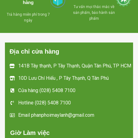
độ.
hàng
Tư vấn mọi thắc mắc về
- Chế độ làm lạnh/sưởi
sản phẩm, bảo hành sản
Trả hàng miễn phí trong 7
ấm/hút ẩm/thông gió.
phẩm
ngày
- Chế độ đảo gió tự động.
- Chức năng tự chuẩn đoán
sự cố.
- Tự khởi động lại (Auto-
Địa chỉ cửa hàng
Restart).
141B Tây thạnh, P Tây Thạnh, Quận Tân Phú, TP HCM
10D Lưu Chí Hiếu , P Tây Thạnh, Q Tân Phú
Cửa hàng (028) 5408 7100
Hotline (028) 5408 7100
Email phanphoimaylanh@gmail.com
Giờ Làm việc