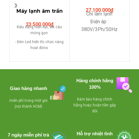
P
Nagakawa âm trần
C
27.100.000
₫
(Cassette) 5HP NT-
Máy lạnh âm trần
T
Chỉ làm lạnh
C5010
Đi
(cassette)
Điện áp :
kh
23.500.000
₫
NAGAKAWA 3HP
Kiểu dáng hiện đại, kết cấu
380V/3Ph/50Hz
(28,000Btu/h) NT-
mỏng gọn.
Nguồn gốc : Việt Nam
C2836
- Đèn Led hiển thị chức năng
Bảo hành : 24 tháng
hoạt động.
Giao hàng tại TPHCM
- Điều khiển từ xa tiện nghi, dễ
sử dụng.
- Quạt gió 3 tốc độ.
Hàng chính hãng
- Hẹn giờ bật/tắt 0~24 h.
100%
Giao hàng nhanh
- Thổi gió theo 4 hướng tự
động.
Đảm bảo hàng chính
miễn phí trong một giờ
- Bơm nước ngưng dàn lạnh
hãng hoặc hoàn tiền gấp
(nội thành HCM)
hoạt động tự động.
đôi
- Chế độ tự động hoạt động
(Auto).
Hỗ trợ nhiệt tình
- Chế độ điều khiển theo nhiệt
7 ngày miễn phí trả