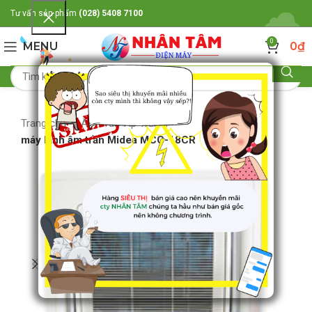
Tư vấn sản phẩm
(028) 5408 7100
0
MENU
0
₫
Trang chủ
Âm Trần-Áp Trần
máy lạnh âm trần Midea MCC-18CR