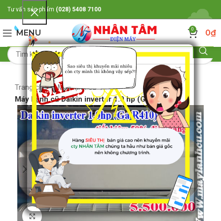
Tư vấn sản phẩm
(028) 5408 7100
0
MENU
0
₫
Trang chủ
Máy lạnh cũ
Máy Lạnh cũ Daikin inverter 1.0 hp (Ga R410)
Click to enlarge