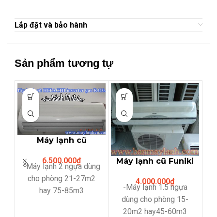
Lắp đặt và bảo hành
Sản phẩm tương tự
Máy lạnh cũ
Hitachi 2hp
6.500.000
₫
Máy lạnh cũ Funiki
inverter gas
-Máy lạnh 2 ngựa dùng
1.5Hp (máy
R410A
cho phòng 21-27m2
4.000.000
₫
đẹp,block zin)
-Máy lạnh 1.5 ngựa
hay 75-85m3
dùng cho phòng 15-
-Loại inverter tiết kiệm
20m2 hay45-60m3