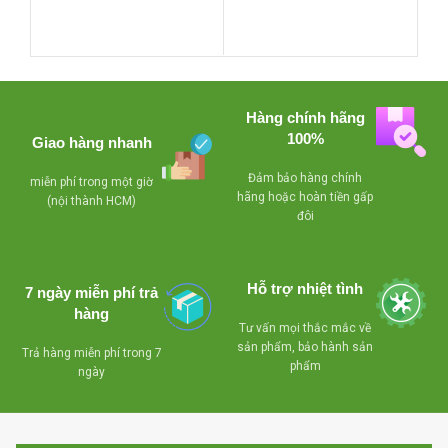
d
đện 50-60% điện
-Loại thường không có
1
năng,sử dụng gas
inverter,sử dụng gas
R410A
R22
-Block nguyên zin chưa
-Block nguyên zin chưa
qua sửa chữa
đ
Hàng chính hãng
qua sửa chữa
100%
Giao hàng nhanh
-Miễn phí lắp đặt + 3m
-Miễn phí lắp đặt + 3m
ống đồng + 5m ống
Đảm bảo hàng chính
miễn phí trong một giờ
ống đồng + 5m ống
hãng hoặc hoàn tiền gấp
nước ,bảo hành 12
(nội thành HCM)
nước ,bảo hành 12
đôi
tháng bao đổi trả trong
M
tháng bao đổi trả trong
vòng 1 tháng nếu máy
3
vòng 1 tháng nếu máy
chạy không đạt yêu
Hỗ trợ nhiệt tình
chạy không đạt yêu
7 ngày miễn phí trả
cầu nhé
hàng
cầu nhé
h
Tư vấn mọi thắc mắc về
đô
sản phẩm, bảo hành sản
Trả hàng miễn phí trong 7
phẩm
ngày
c