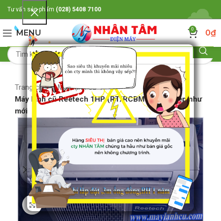
Tư vấn sản phẩm
(028) 5408 7100
0
MENU
0
₫
Trang chủ
Máy lạnh cũ
Máy lạnh cũ Reetech 1HP (RT/RCBM9),hàng đẹp như
mới
Click to enlarge