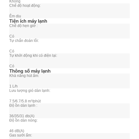
Không
Chế độ hoạt động:
Êm dịu
Tiện ích máy lạnh
Chế độ hẹn giờ :
Có
Tự chẩn đoán lỗi:
Có
Tự khởi động khi có điện lại:
Có
Thông số máy lạnh
Khả năng hút ẩm:
1 L/h
Lưu lượng gió dàn lạnh:
7.5/6.7/5.8 m³/phút
Độ ồn dàn lạnh :
36/35/31 db(A)
Độ ồn dàn nóng:
46 dB(A)
Gas sưởi ấm: