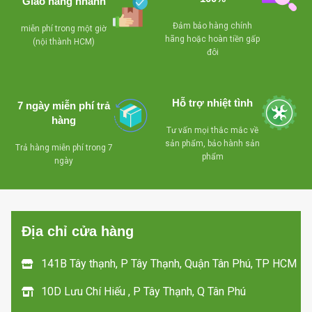
Giao hàng nhanh
-Miễn phí lắp đặt + 3m
-Block nguyên zin
-M
ống đồng + 5m ống
chưa qua sửa chữa
Đảm bảo hàng chính
miễn phí trong một giờ
hãng hoặc hoàn tiền gấp
nước ,bảo hành 12
(nội thành HCM)
đôi
-Miễn phí lắp đặt +
tháng bao đổi trả trong
th
3m ống đồng + 5m
vòng 1 tháng nếu máy
v
chạy không đạt yêu
ống nước ,bảo
Hỗ trợ nhiệt tình
7 ngày miễn phí trả
cầu nhé
hành 12 tháng bao
hàng
Tư vấn mọi thắc mắc về
đổi trả trong vòng 1
sản phẩm, bảo hành sản
Trả hàng miễn phí trong 7
tháng nếu máy
phẩm
ngày
chạy không đạt yêu
cầu nhé
Địa chỉ cửa hàng
141B Tây thạnh, P Tây Thạnh, Quận Tân Phú, TP HCM
10D Lưu Chí Hiếu , P Tây Thạnh, Q Tân Phú