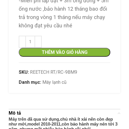
-Miễn phí lắp đặt + 3m ống đồng + 5m
ống nước ,bảo hành 12 tháng bao đổi
trả trong vòng 1 tháng nếu máy chạy
không đạt yêu cầu nhé
THÊM VÀO GIỎ HÀNG
SKU:
REETECH RT/RC-9BM9
Danh mục:
Máy lạnh cũ
Mô tả
Máy trên đã qua sử dụng,chủ nhà ít xài nên còn đẹp
như mới,model 2010-2011,còn bảo hành máy nén tới 3
năm nhưng mất phiếu bảo hành rồi nhé!