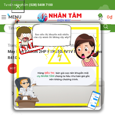
Tư vấn sản phẩm
(028) 5408 7100
0
MENU
0
₫
Trang chủ
Máy Lạnh- Điều Hòa
Máy lạnh Daikin
Máy lạnh DAIKIN 2HP FTNE50MV1V loại thường gas
R410A
HOT