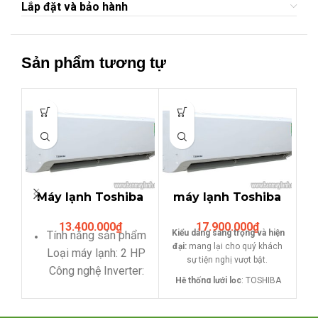
Lắp đặt và bảo hành
Sản phẩm tương tự
HO
Máy lạnh Toshiba
máy lạnh Toshiba
RAS-H18S3KS-
RAS-H24S3KS
13.400.000
₫
17.900.000
₫
V/H18S3AS-V (2HP)
2.5HP loại thường
Kiểu dáng sang trọng và hiện
Tính năng sản phẩm
đại:
mang lại cho quý khách
Loại máy lạnh: 2 HP
sự tiện nghị vượt bật.
Công nghệ Inverter:
Hệ thống lưới lọc
: TOSHIBA
Không
có hệ thống lưới lọc 7 trong 1
Loại gas: R410A
giúp ngăn ngừa các loại bụi