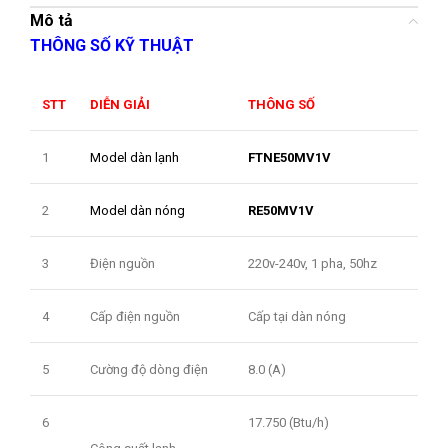
Mô tả
THÔNG SỐ KỸ THUẬT
STT
DIỄN GIẢI
THÔNG SỐ
1
Model dàn lạnh
FTNE50MV1V
2
Model dàn nóng
RE50MV1V
3
Điện nguồn
220v-240v, 1 pha, 50hz
4
Cấp điện nguồn
Cấp tại dàn nóng
5
Cường độ dòng điện
8.0 (A)
6
17.750 (Btu/h)