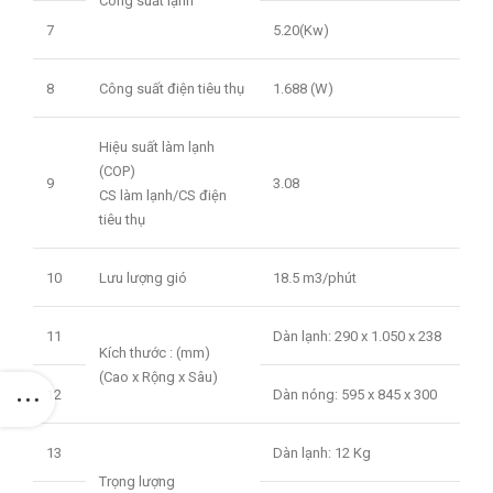
Công suất lạnh
7
5.20(Kw)
8
Công suất điện tiêu thụ
1.688 (W)
Hiệu suất làm lạnh
(COP)
9
3.08
CS làm lạnh/CS điện
tiêu thụ
10
Lưu lượng gió
18.5 m3/phút
11
Dàn lạnh: 290 x 1.050 x 238
Kích thước : (mm)
(Cao x Rộng x Sâu)
12
Dàn nóng: 595 x 845 x 300
13
Dàn lạnh: 12 Kg
Trọng lượng