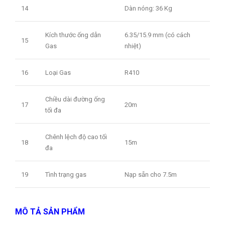
14
Dàn nóng: 36 Kg
Kích thước ống dẫn
6.35/15.9 mm (có cách
15
Gas
nhiệt)
16
Loại Gas
R410
Chiều dài đường ống
17
20m
tối đa
Chênh lệch độ cao tối
18
15m
đa
19
Tình trạng gas
Nạp sẵn cho 7.5m
MÔ TẢ SẢN PHẨM