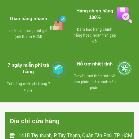
bẩn có thể tiếp xúc bạn và
Khử mùi
những người thân yêu của
Bảo hành: 24 tháng
Hàng chính hãng
bạn. Lưới lọc 7 trong 1 bao
100%
Giao hàng nhanh
gồm Lưới lọc Super Gingko,
Lưới lọc Vi sinh Bio Enzyme,
Đảm bảo hàng chính
Lưới lọc Sasa, Lưới lọc
miễn phí trong một giờ
hãng hoặc hoàn tiền gấp
Vitamin C, Hệ thống lọc
(nội thành HCM)
đôi
Zeolite, Lưới lọc Coffee và
lưới lọc chống hình thành
nấm mốc, công nghệ này
nhằm chăm sóc sức khỏe
Hỗ trợ nhiệt tình
7 ngày miễn phí trả
mọi người một cách tốt nhất.
hàng
Chức năng tự vệ sinh:
Khi
Tư vấn mọi thắc mắc về
bạn tắt máy lạnh, quạt bên
sản phẩm, bảo hành sản
Trả hàng miễn phí trong 7
trong sẽ tự động hoạt động
phẩm
ngày
trong 20 phút để làm khô
giàn lạnh, điều đó làm giảm
độ ẩm ngăn ngừa sự hình
thành của nấm mốc.
Địa chỉ cửa hàng
141B Tây thạnh, P Tây Thạnh, Quận Tân Phú, TP HCM