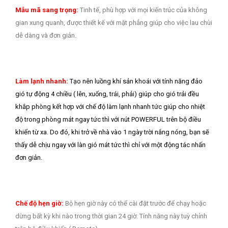
Mẫu mã sang trọng:
Tinh tế, phù hợp với mọi kiến trúc của không
gian xung quanh, được thiết kế với mặt phẳng giúp cho việc lau chùi
dễ dàng và đơn giản.
Làm lạnh nhanh:
T
ạo nên luồng khí sản khoái với tính năng đảo
gió tự động 4 chiều ( lên, xuống, trái, phải) giúp cho gió trải đều
khắp phòng kết hợp với chế độ làm lạnh nhanh tức giúp cho nhiệt
độ trong phòng mát ngay tức thì với nút POWERFUL trên bộ điều
khiển từ xa. Do đó, khi trở về nhà vào 1 ngày trời nắng nóng, bạn sẽ
thấy dễ chịu ngay với làn gió mát tức thì chỉ với một động tác nhấn
đơn giản.
Chế độ hẹn giờ:
Bộ hẹn giờ này có thể cài đặt trước để chạy hoặc
dừng bất kỳ khi nào trong thời gian 24 giờ. Tính năng này tuỳ chỉnh