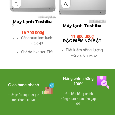
Máy Lạnh Toshiba
Máy lạnh Toshiba
RAS-H18BKCV (2HP
RAS-
16.700.000
₫
INVERTER GAS
11.800.000
₫
H13BKCV/H13BKAV
Công suất làm lạnh:
R410A)
ĐẶC ĐIỂM NỔI BẬT
INVERTER
~2.0HP
Tiết kiệm năng lượng
Chế độ Inverter-Tiết
tối đa ở 3 mức
kiệm điện
Chế độ hoạt động
Khử mùi, diệt khuẩn
một cách hiệu quả
ban đêm
Hàng chính hãng
Làm lạnh cực nhanh
Hoạt động êm ái
100%
Giao hàng nhanh
Loại gas: R-410a
Chế độ làm lạnh
Đảm bảo hàng chính
miễn phí trong một giờ
nhanh
hãng hoặc hoàn tiền gấp
(nội thành HCM)
đôi
GAS R410A
Bảo hành 2 năm