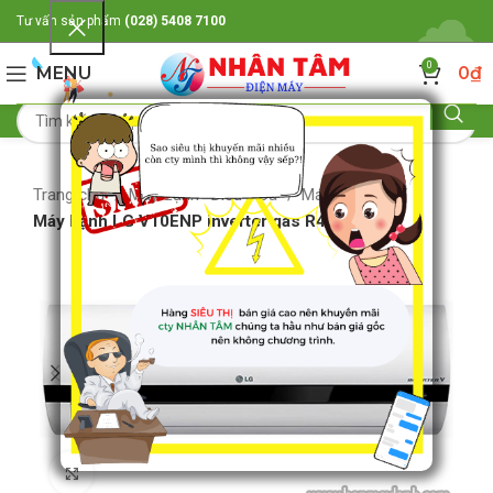
Tư vấn sản phẩm
(028) 5408 7100
0
MENU
0
₫
Trang chủ
Máy Lạnh- Điều Hòa
Máy lạnh LG
Máy Lạnh LG V10ENP inverter gas R410A
Click to enlarge