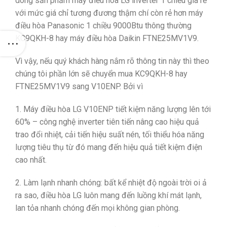
dòng sản phẩm máy điều hòa LG inverter 1 chiều giá rẻ
với mức giá chỉ tương đương thậm chí còn rẻ hơn máy
điều hòa Panasonic 1 chiều 9000Btu thông thường
KC9QKH-8 hay máy điều hòa Daikin FTNE25MV1V9.
Vì vậy, nếu quý khách hàng nắm rõ thông tin này thì theo
chúng tôi phần lớn sẽ chuyển mua KC9QKH-8 hay
FTNE25MV1V9 sang V10ENP. Bởi vì
1. Máy điều hòa LG V10ENP tiết kiệm năng lượng lên tới
60% – công nghệ inverter tiên tiến nâng cao hiệu quả
trao đổi nhiệt, cải tiến hiệu suất nén, tối thiểu hóa năng
lượng tiêu thụ từ đó mang đến hiệu quả tiết kiệm điện
cao nhất.
2. Làm lạnh nhanh chóng: bất kể nhiệt độ ngoài trời oi ả
ra sao, điều hòa LG luôn mang đến luồng khí mát lạnh,
lan tỏa nhanh chóng đến mọi không gian phòng.