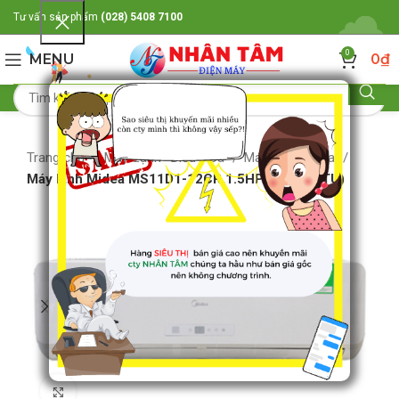
Tư vấn sản phẩm
(028) 5408 7100
0
MENU
0
₫
Trang chủ
Máy Lạnh- Điều Hòa
Máy lạnh Midea
Máy lanh Midea MS11D1-12CR,1.5HP (12000BTU)
Click to enlarge