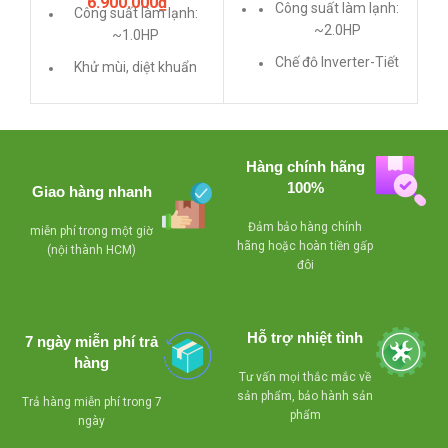
6.900.000
₫
1HP Loại thường
Công suất làm lạnh:
R410A)
Công suất làm lạnh:
~2.0HP
~1.0HP
Chế độ Inverter-Tiết
Khử mùi, diệt khuẩn
kiệm điện
g
một cách hiệu quả
Khử mùi, diệt khuẩn
Làm lạnh cực nhanh
một cách hiệu quả
Gas R410A
Hàng chính hãng
Làm lạnh cực nhanh
Xuất xứ: Thái Lan
100%
k
Giao hàng nhanh
Loại gas: R-410a
Đảm bảo hàng chính
miễn phí trong một giờ
C
hãng hoặc hoàn tiền gấp
(nội thành HCM)
đôi
s
g
Hỗ trợ nhiệt tình
l
7 ngày miễn phí trả
hàng
Tư vấn mọi thắc mắc về
sản phẩm, bảo hành sản
Trả hàng miễn phí trong 7
d
phẩm
ngày