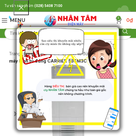
Tư vấn sản phẩm
(028) 5408 7100
0
MENU
0
₫
Trang chủ
Tủ đứng
máy lạnh tủ đứng Carrier
máy lạnh tủ đứng CARRIER 53SM3C