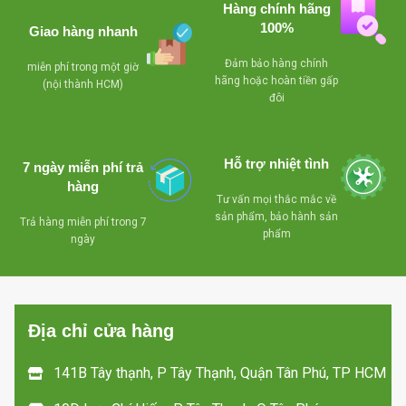
Loại gas: R-410a
Hàng chính hãng
100%
Giao hàng nhanh
Má
Đảm bảo hàng chính
miễn phí trong một giờ
Cô
hãng hoặc hoàn tiền gấp
(nội thành HCM)
đôi
n
m
Hỗ trợ nhiệt tình
7 ngày miễn phí trả
hàng
Tư vấn mọi thắc mắc về
sản phẩm, bảo hành sản
Trả hàng miễn phí trong 7
phẩm
ngày
Địa chỉ cửa hàng
141B Tây thạnh, P Tây Thạnh, Quận Tân Phú, TP HCM