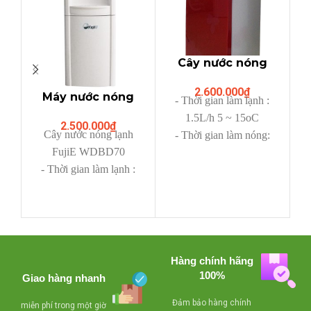
Cây nước nóng
n
lạnh FujiE
2.600.000
₫
WD1011BRC
Máy nước nóng
- Thời gian làm lạnh :
lạnh FujiE
T
1.5L/h 5 ~ 15oC
2.500.000
₫
WDBY70
Cây nước nóng lạnh
- Thời gian làm nóng:
-
FujiE WDBD70
5L/h 85 ~ 95oC
- Thời gian làm lạnh :
- Phương pháp làm mát:
N
≤10℃ 2.0L/h
làm lạnh bằng block
- Thời gian làm nóng:
- Mô tả: làm nóng với
≥90℃ 5.0L/h
làm lạnh
- Công suất làm lạnh:
- Trọng lượng: 18.8kg
85W - 100W
- Trọng lượng (cả bao
Hàng chính hãng
N
- Công suất làm nóng:
bì): 20.6 kg
100%
Giao hàng nhanh
500W
- Kích thước: 365 x 390
Kí
Đảm bảo hàng chính
miễn phí trong một giờ
- Điện áp: 220V- 50Hz.
x 1090 mm, hình dáng