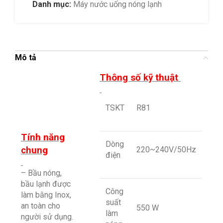
Danh mục:
Máy nước uống nóng lạnh
Mô tả
Thông số kỹ thuật
TSKT
R81
Tính năng
Dòng
chung
220~240V/50Hz
điện
– Bầu nóng,
bầu lạnh được
Công
làm bằng Inox,
suất
an toàn cho
550 W
làm
người sử dụng.