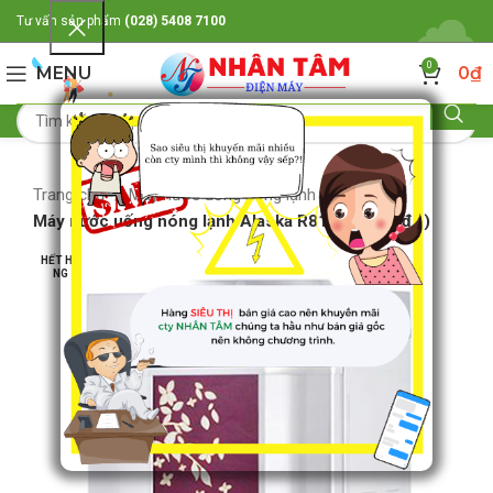
Tư vấn sản phẩm
(028) 5408 7100
0
MENU
0
₫
Trang chủ
Máy nước uống nóng lạnh
Máy nước uống nóng lạnh Alaska R81 (màu đỏ đô)
HẾT HÀ
NG