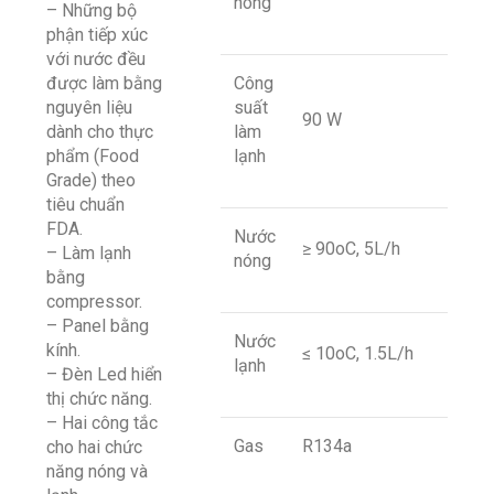
nóng
– Những bộ
phận tiếp xúc
với nước đều
được làm bằng
Công
nguyên liệu
suất
90 W
dành cho thực
làm
phẩm (Food
lạnh
Grade) theo
tiêu chuẩn
FDA.
Nước
≥ 90oC, 5L/h
– Làm lạnh
nóng
bằng
compressor.
– Panel bằng
Nước
kính.
≤ 10oC, 1.5L/h
lạnh
– Đèn Led hiển
thị chức năng.
– Hai công tắc
Gas
R134a
cho hai chức
năng nóng và