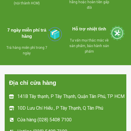
hãng hoặc hoàn tiền gấp
(nội thành HCM)
- Phương pháp làm mát:
to, ngăn chứa đồ rộng
đôi
Làm lạnh block
hơn cây nước cùng loại
- Mô tả: làm nóng với
trên thị trường
làm lạnh
Mặt gương sáng bóng
Hỗ trợ nhiệt tình
7 ngày miễn phí trả
- Kích thước :
sang trọng, xung quanh
hàng
Tư vấn mọi thắc mắc về
365x370x1000 mm, hình
và phía trên sơn bóng đỏ,
sản phẩm, bảo hành sản
Trả hàng miễn phí trong 7
dáng to đẹp, chắc chắn
các viền bằng vật liệu
phẩm
ngày
hơn, ngăn lạnh chứa đồ
nhôm nhẹ sơn đỏ chắc
rộng hơn cây nước cùng
chắn, tay cầm mở kiểu tủ
loại trên thị trường
lạnh lịch sự tiện nghi.
Địa chỉ cửa hàng
141B Tây thạnh, P Tây Thạnh, Quận Tân Phú, TP HCM
10D Lưu Chí Hiếu , P Tây Thạnh, Q Tân Phú
Cửa hàng (028) 5408 7100