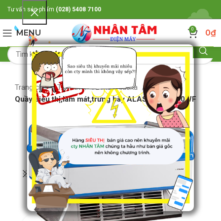
Tư vấn sản phẩm
(028) 5408 7100
0
MENU
0
₫
Trang chủ
Tủ mát
Tủ mát Alaska
Quầy siêu thị,làm mát,trưng bày ALASKA DK-300WF