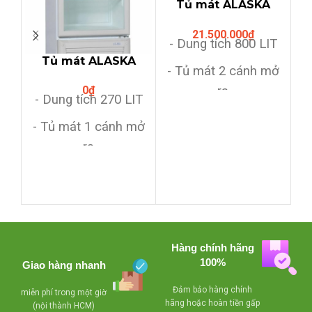
Tủ mát ALASKA
SL-8C (730lit,dàn
21.500.000
₫
lạnh ống
- Dung tích 800 LIT
đồng,hiển thị nhiệt
3
Tủ mát ALASKA
độ)
Hệ
- Tủ mát 2 cánh mở
LC-333B (270 lit)
n
ra
0
₫
- Dung tích 270 LIT
- Dàn lạnh bằng
- Tủ mát 1 cánh mở
ống đồng siêu bền
ra
- Có quạt đảo hơi
- Có quạt đảo hơi
lạnh,có khoá,dùng
lạnh,có khoá,dùng
giải nhiệt bằng
giải nhiệt bằng
block để sưởi kiếng
block để sưởi kiếng
Hàng chính hãng
- Giảm giá khi mua
100%
Giao hàng nhanh
số lượng nhiều
Đảm bảo hàng chính
miễn phí trong một giờ
hãng hoặc hoàn tiền gấp
(nội thành HCM)