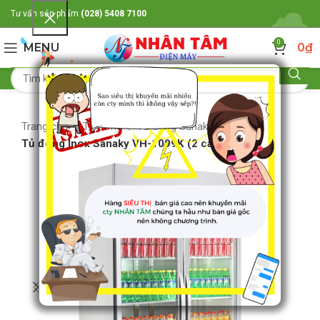
Tư vấn sản phẩm
(028) 5408 7100
0
MENU
0
₫
Trang chủ
Tủ đông
Tủ đông Sanaky
Tủ đông Inox Sanaky VH-1099K (2 cánh đứng)