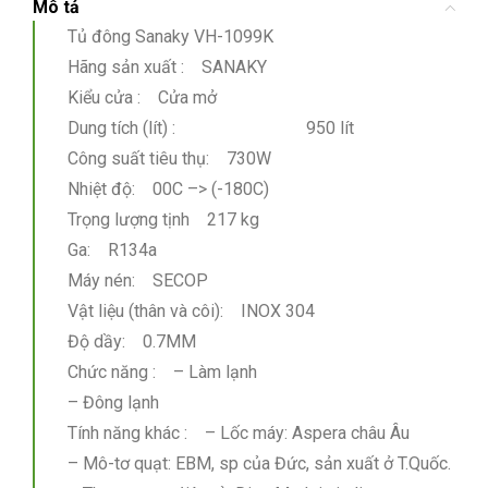
Mô tả
Tủ đông Sanaky VH-1099K
Hãng sản xuất : SANAKY
Kiểu cửa : Cửa mở
Dung tích (lít) : 950 lít
Công suất tiêu thụ: 730W
Nhiệt độ: 00C –> (-180C)
Trọng lượng tịnh 217 kg
Ga: R134a
Máy nén: SECOP
Vật liệu (thân và côi): INOX 304
Độ dầy: 0.7MM
Chức năng : – Làm lạnh
– Đông lạnh
Tính năng khác : – Lốc máy: Aspera châu Âu
– Mô-tơ quạt: EBM, sp của Đức, sản xuất ở T.Quốc.