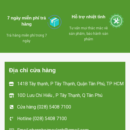
phân loại sản phẩm
phân loại sản phẩm
bên trong tủ
bên trong tủ
Hỗ trợ nhiệt tình
7 ngày miễn phí trả
- Khóa an toàn
- Khóa an toàn
hàng
Tư vấn mọi thắc mắc về
- Bánh xe chịu lực
- Bánh xe chịu lực
sản phẩm, bảo hành sản
Trả hàng miễn phí trong 7
dể dàng di chuyển mọi
dể dàng di chuyển mọi
phẩm
ngày
hướng
hướng
- Miễn phí giao
- Cửa kiếng lùa
hàng tận nơi trong
bên trong
Địa chỉ cửa hàng
TP HCM
141B Tây thạnh, P Tây Thạnh, Quận Tân Phú, TP HCM
10D Lưu Chí Hiếu , P Tây Thạnh, Q Tân Phú
Cửa hàng (028) 5408 7100
Hotline (028) 5408 7100