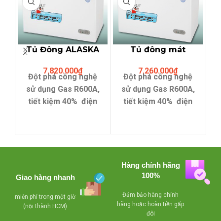
Tủ Đông ALASKA
Tủ đông mát
BCD-5567N (312
ALASKA BCD-
7.820.000
₫
7.260.000
₫
Lit,hai ngăn đông
5067N (500Lit,2
Đột phá công nghệ
Đột phá công nghệ
mát)
ngăn đông mát)
sử dụng Gas R600A,
sử dụng Gas R600A,
tiết kiệm 40% điện
tiết kiệm 40% điện
năng.
năng.
- Compressor
- Compressor
làm lạnh nhanh, tiết
làm lạnh nhanh, tiết
kiệm điện
kiệm điện
Hàng chính hãng
- Lỗ thoát nước
- Lỗ thoát nước
100%
Giao hàng nhanh
dể dàng vệ sinh
dể dàng vệ sinh
Đảm bảo hàng chính
miễn phí trong một giờ
- Có giỏ bên trong
- Có giỏ bên trong
hãng hoặc hoàn tiền gấp
(nội thành HCM)
tủ , tiện lợi cho việc
tủ , tiện lợi cho việc
đôi