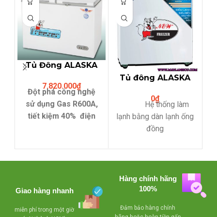
Tủ Đông ALASKA
BCD-5567N (312
Tủ đông ALASKA
7.820.000
₫
Lit,hai ngăn đông
BD-200C (200L-
Đột phá công nghệ
mát)
0
₫
Ống đồng)
sử dụng Gas R600A,
Hệ thống làm
tiết kiệm 40% điện
lạnh bằng dàn lạnh ống
năng.
đồng
- Compressor
- Lòng tủ được
làm lạnh nhanh, tiết
làm bằng thép sơn tĩnh
kiệm điện
điện
Hàng chính hãng
- Lỗ thoát nước
- Sử dụng gas
100%
Giao hàng nhanh
dể dàng vệ sinh
R134a thân thiện với
Đảm bảo hàng chính
môi trường.
miễn phí trong một giờ
- Có giỏ bên trong