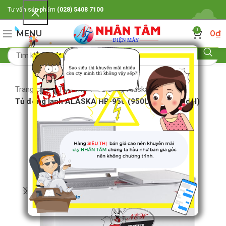
Tư vấn sản phẩm
(028) 5408 7100
0
MENU
0
₫
Trang chủ
Tủ đông
Tủ đông Alaska
Tủ đông lạnh ALASKA HB-950 (950LIT,new model)