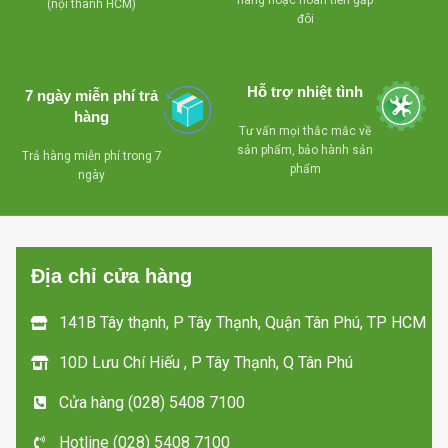
hãng hoặc hoàn tiền gấp
(nội thành HCM)
tủ , tiện lợi cho việc
đôi
- Compressor
phân loại sản phẩm
làm lạnh nhanh, tiết
bên trong tủ
kiệm điện
Hỗ trợ nhiệt tình
7 ngày miễn phí trả
- Khóa an toàn
- Lỗ thoát nước
hàng
dể dàng vệ sinh
Tư vấn mọi thắc mắc về
- Bánh xe chịu lực
sản phẩm, bảo hành sản
Trả hàng miễn phí trong 7
dể dàng di chuyển mọi
- Có giỏ bên trong
phẩm
ngày
hướng
tủ , tiện lợi cho việc
phân loại sản phẩm
- Miễn phí giao
bên trong tủ
hàng tận nơi trong
Địa chỉ cửa hàng
TP HCM
- Khóa an toàn
- Bánh xe chịu lực
141B Tây thạnh, P Tây Thạnh, Quận Tân Phú, TP HCM
dể dàng di chuyển mọi
hướng
10D Lưu Chí Hiếu , P Tây Thạnh, Q Tân Phú
Miễn phí giao hàng tận
Cửa hàng (028) 5408 7100
nơi trong TP HCM
Hotline (028) 5408 7100