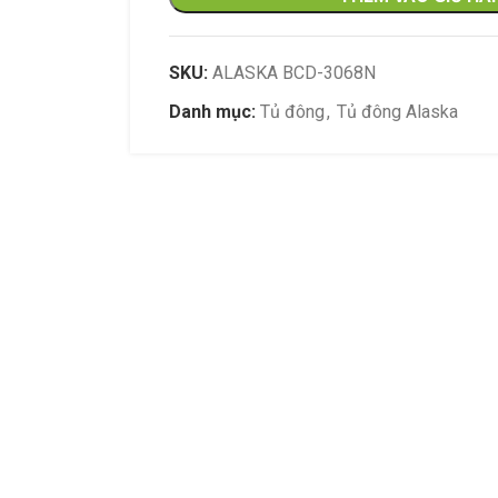
hoạt động rất êm
chiếu sáng dọc bê
led tiết kiệm điện
SKU:
ALASKA BCD-3068N
Danh mục:
Tủ đông
,
Tủ đông Alaska