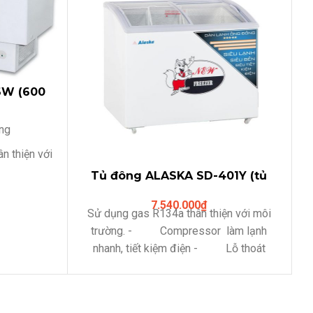
6W (600
ng)
ng
 thiện với
Tủ đông ALASKA SD-401Y (tủ
đông ,2 kính lùa cong)
anh, tiết
7.540.000
₫
Sử dụng gas R134a thân thiện với môi
trường.
- Compressor làm lạnh
 vệ sinh
nhanh, tiết kiệm điện
- Lỗ thoát
ện lợi cho
nước dể dàng vệ sinh
- Có giỏ bên
 trong tủ
trong tủ , tiện lợi cho việc phân loại sản
phẩm bên trong tủ
- Khóa an toàn
n