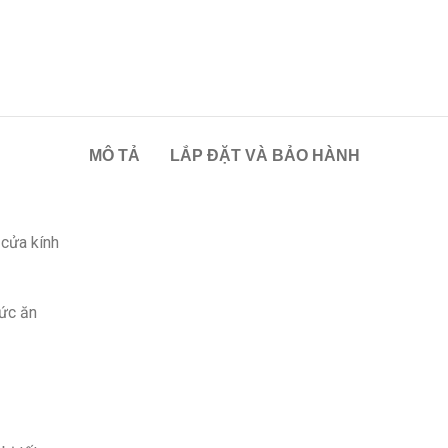
MÔ TẢ
LẮP ĐẶT VÀ BẢO HÀNH
 cửa kính
hức ăn