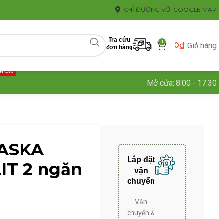
CHỈ ĐƯỜNG VỚI GOOGLE MAP
Tra cứu
0
0
₫
Giỏ hàng
đơn hàng
NG CAO
Mở cửa: 8:00 - 17:30
LASKA
Lắp đặt
IT 2 ngăn
vận
chuyển
Vận
chuyển &