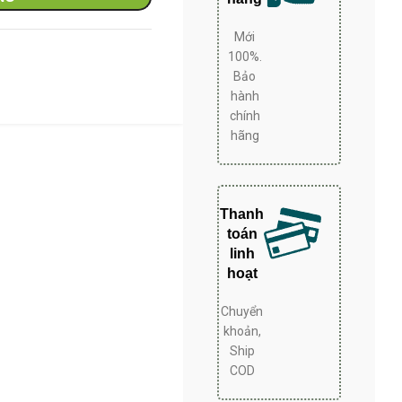
 ái và bền bỉ, tuổi thọ cao. – Đèn
n hông tủ. – Sử dụng công nghệ đèn
Mới
. – Sử dụng gas R600a thân thiện với
100%.
môi trường.
Bảo
hành
chính
hãng
Thanh
toán
linh
hoạt
Chuyển
khoản,
Ship
COD