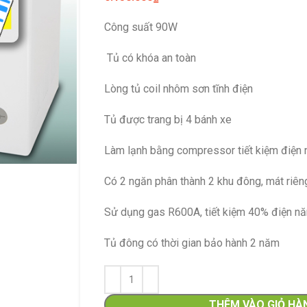
Công suất 90W
Tủ có khóa an toàn
Lòng tủ coil nhôm sơn tĩnh điện
Tủ được trang bị 4 bánh xe
Làm lạnh bằng compressor tiết kiệm điện
Đặc điểm nổi bật
Có 2 ngăn phân thành 2 khu đông, mát riêng
thước tủ nhỏ gọn,
thể bảo quản vừ
Sử dụng gas R600A, tiết kiệm 40% điện n
Kính hai lớp chịu 
thành tủ dày giữ n
Tủ đông có thời gian bảo hành 2 năm
chuyển vị trí. – 
khí tốt và làm m
nhanh, sâu. – Bl
THÊM VÀO GIỎ HÀ