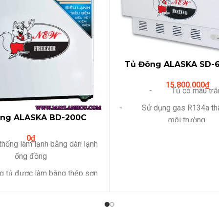
Tủ Đông ALASKA SD-
lit,2 kính lùa phẳ
15.800.000
₫
- Tủ có màu trắ
- Sử dụng gas R134a thân
ông ALASKA BD-200C
môi trường.
200L-Ống đồng)
- Compressor làm lạnh nh
0
₫
ng làm lạnh bằng dàn lạnh
kiệm điện
ống đồng
- Lỗ thoát nước dể dàng
ủ được làm bằng thép sơn
- Có giỏ bên trong tủ , ti
tĩnh điện
việc phân loại sản phẩm bên
 gas R134a thân thiện với
- Khóa an toà
môi trường.