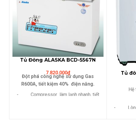
Tủ Đông ALASKA BCD-5567N
(312 Lit,hai ngăn đông mát)
7.820.000
₫
Tủ đ
Đột phá công nghệ sử dụng Gas
(
R600A, tiết kiệm 40% điện năng.
Hệ thố
- Compressor làm lạnh nhanh, tiết
kiệm điện
- Lòng t
- Lỗ thoát nước dể dàng vệ sinh
- Có giỏ bên trong tủ , tiện lợi cho
- Sử dụng
việc phân loại sản phẩm bên trong tủ