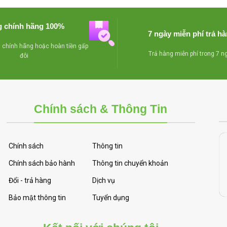
- Bánh xe chịu lực dể 
ssor làm lạnh nhanh, tiết
chuyển mọi hướng
kiệm điện
 chính hãng 100%
7 ngày miễn phí trả h
- Lòng tủ được làm bằng 
oát nước dể dàng vệ sinh
chính hãng hoặc hoàn tiền gấp
nhôm
Trả hàng miễn phí trong 7 n
đôi
bên trong tủ , tiện lợi cho
Miễn phí giao hàng tận nơi
 loại sản phẩm bên trong tủ
HCM
- Khóa an toàn
Chính sách & Thông Tin
 xe chịu lực dể dàng di
chuyển mọi hướng
 giao hàng tận nơi trong TP
Chính sách
Thông tin
HCM
Chính sách bảo hành
Thông tin chuyển khoản
Đổi - trả hàng
Dịch vụ
Bảo mật thông tin
Tuyển dụng