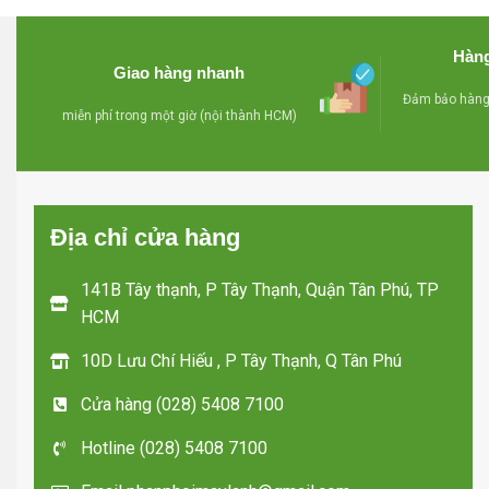
- Khóa an toàn
- Compre
Hàng
- Bánh xe chịu lực dể dàng di
Giao hàng nhanh
chuyển mọi hướng
- Lỗ th
Đảm bảo hàng 
miễn phí trong một giờ (nội thành HCM)
- Miễn phí giao hàng tận nơi
- Có giỏ 
trong TP HCM
việc phân
Địa chỉ cửa hàng
- Bánh
141B Tây thạnh, P Tây Thạnh, Quận Tân Phú, TP
Miễn phí
HCM
10D Lưu Chí Hiếu , P Tây Thạnh, Q Tân Phú
Cửa hàng (028) 5408 7100
Hotline (028) 5408 7100