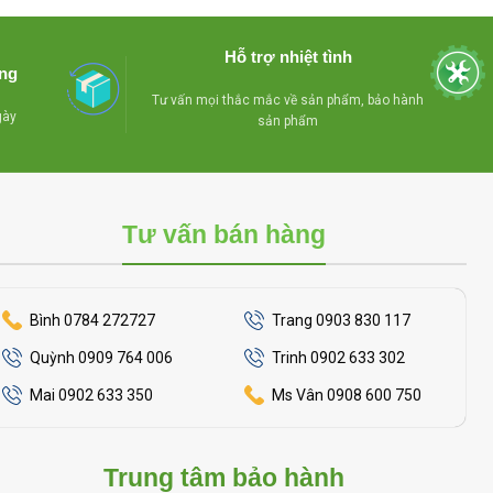
- Bánh xe chịu lực dể dàng di
-
dàng di
chuyển mọi hướng
- Lòng tủ được
Hỗ trợ nhiệt tình
làm bằng chất liệu nhôm
- Miễn
àng
phí lắp đặt vận chuyển tại TP HCM
chất liệu
Tư vấn mọi thắc mắc về sản phẩm, bảo hành
gày
sản phẩm
 trong TP
Tư vấn bán hàng
Bình 0784 272727
Trang 0903 830 117
Quỳnh 0909 764 006
Trinh 0902 633 302
Mai 0902 633 350
Ms Vân 0908 600 750
Trung tâm bảo hành