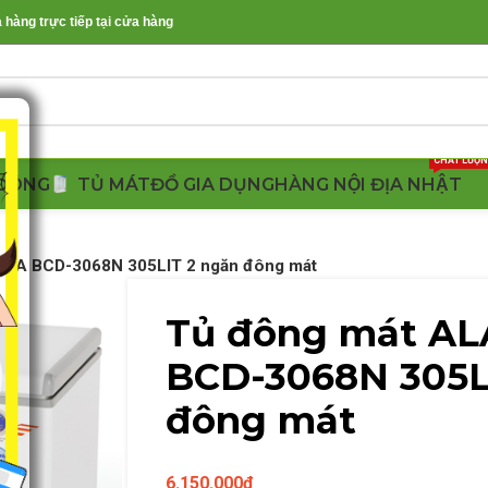
àng trực tiếp tại cửa hàng
CHẤT LƯỢ
ĐÔNG
TỦ MÁT
ĐỒ GIA DỤNG
HÀNG NỘI ĐỊA NHẬT
SKA BCD-3068N 305LIT 2 ngăn đông mát
Tủ đông mát A
BCD-3068N 305L
đông mát
6.150.000
₫