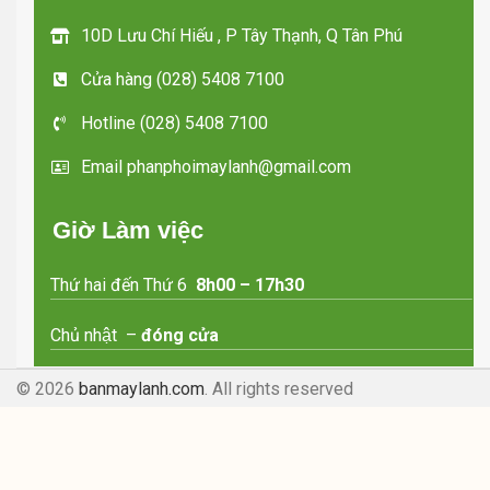
Vận hành cực êm.
10D Lưu Chí Hiếu , P Tây Thạnh, Q Tân Phú
Ron cửa có thể tháo ra, tiện dụng dể
Cửa hàng (028) 5408 7100
vệ sinh, lau chùi máy.
Chân tủ có thể điều chỉnh cao thấp.
Hotline (028) 5408 7100
Sử dụng gas R600A.
Email phanphoimaylanh@gmail.com
Miễn phí vận chuyển TP HCM
Giờ Làm việc
Thứ hai đến Thứ 6
8h00 – 17h30
Chủ nhật –
đóng cửa
© 2026
banmaylanh.com
. All rights reserved