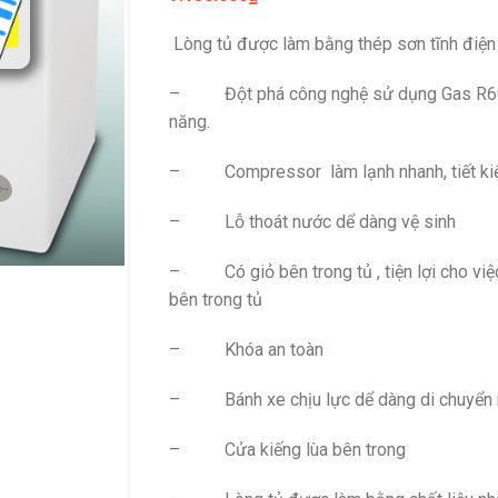
Lòng tủ được làm bằng thép sơn tĩnh điện
– Đột phá công nghệ sử dụng Gas R600
năng.
– Compressor làm lạnh nhanh, tiết ki
– Lỗ thoát nước dể dàng vệ sinh
– Có giỏ bên trong tủ , tiện lợi cho việ
Đặc đ
bên trong tủ
thước
thể 
– Khóa an toàn
Kính h
thành
– Bánh xe chịu lực dể dàng di chuyển
chuyể
khí 
– Cửa kiếng lùa bên trong
nhan