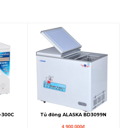
-300C
Tủ đông ALASKA BD3099N
)
(300lit),nắp cánh bướm
4.900.000
₫