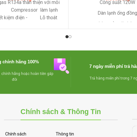
as R134a thân thiện với môi
Công suất 120W
 Compressor làm lạnh
Dàn lạnh ống đồn
ết kiệm điện
- Lỗ thoát
Lòng tủ coil nhôm
àng vệ sinh
- Có giỏ bên
tiện lợi cho việc phân loại sản
Tủ có khóa an toà
trong tủ
- Khóa an toàn
Tủ được trang bị 4 bá
 xe chịu lực dể dàng di
i hướng
- Lòng tủ được
Sử dụng gas R600A, tiết kiệ
 chính hãng 100%
 chất liệu nhôm
- Miễn
năng
7 ngày miễn phí trả h
đặt vận chuyển tại TP HCM
Tủ đông có thời gian bảo h
chính hãng hoặc hoàn tiền gấp
Trả hàng miễn phí trong 7 n
đôi
Chính sách & Thông Tin
Chính sách
Thông tin