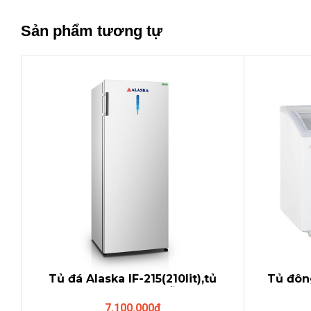
Sản phẩm tương tự
Tủ đá Alaska IF-215(210lit),tủ
Tủ đôn
đông dạng đứng MẪU MỚI
đôn
7.100.000
₫