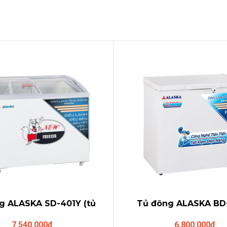
g ALASKA SD-401Y (tủ
Tủ đông ALASKA BD
g ,2 kính lùa cong)
(205L-Ống đồng
7.540.000
₫
6.800.000
₫