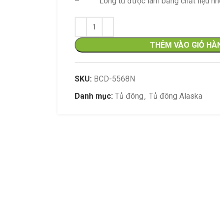
– Lòng tủ được làm bằng chất liệu n
hoạ
chiếu 
led ti
THÊM VÀO GIỎ HÀ
SKU:
BCD-5568N
Danh mục:
Tủ đông
,
Tủ đông Alaska