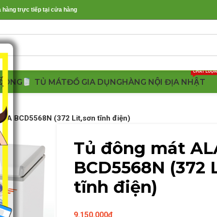
àng trực tiếp tại cửa hàng
CHẤT LƯỢ
ĐÔNG
TỦ MÁT
ĐỒ GIA DỤNG
HÀNG NỘI ĐỊA NHẬT
KA BCD5568N (372 Lit,sơn tĩnh điện)
Tủ đông mát A
BCD5568N (372 L
tĩnh điện)
9.150.000
₫