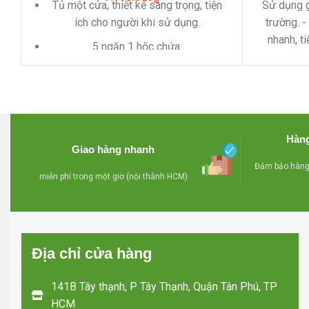
Tủ một cửa, thiết kế sang trọng, tiện
Sử dụng g
ích cho người khi sử dụng.
trường.
-
nhanh, ti
5 ngăn 1 hộc chứa.
nước dể d
Dung tích 210 LIT
trong tủ , 
phẩm bên 
Làm lạnh bằng Compressor tiết kiệm
- Bánh
điện năng.
chuyển mọ
Khung cửa bằng thép siêu bền.
Hàng
làm bằng
Giao hàng nhanh
Cánh cửa có thể tháo ra và thay đổi
phí lắp 
Đảm bảo hàng 
hướng mở cửa.
miễn phí trong một giờ (nội thành HCM)
Nội thất thiết kế với nhiều ngăn đáp
ứng nhiều nhu cầu khác nhau: dùng
cho gia đình, hộ kinh doanh, nhà
Địa chỉ cửa hàng
hàng….
Nút điều chỉnh nhiệt độ bên ngoài tiện
141B Tây thạnh, P Tây Thạnh, Quận Tân Phú, TP
dụng.
HCM