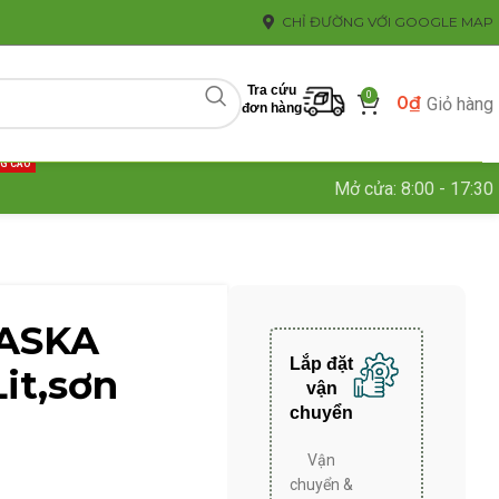
CHỈ ĐƯỜNG VỚI GOOGLE MAP
Tra cứu
0
0
₫
Giỏ hàng
đơn hàng
NG CAO
Mở cửa: 8:00 - 17:30
LASKA
Lắp đặt
it,sơn
vận
chuyển
Vận
chuyển &