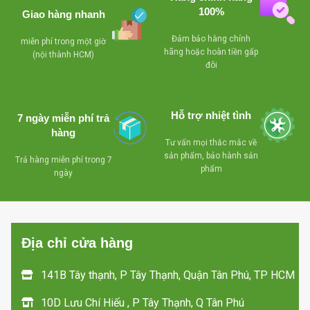
- Có quạt đảo hơi
lạnh,có khoá,dùng
100%
Giao hàng nhanh
lạnh,có khoá,dùng
giải nhiệt bằng
Đảm bảo hàng chính
miễn phí trong một giờ
giải nhiệt bằng
block để sưởi kiếng
hãng hoặc hoàn tiền gấp
(nội thành HCM)
đôi
block để sưởi kiếng
- Giảm giá khi mua
Hỗ trợ nhiệt tình
số lượng nhiều
7 ngày miễn phí trả
hàng
Tư vấn mọi thắc mắc về
sản phẩm, bảo hành sản
Trả hàng miễn phí trong 7
phẩm
ngày
Địa chỉ cửa hàng
141B Tây thạnh, P Tây Thạnh, Quận Tân Phú, TP HCM
10D Lưu Chí Hiếu , P Tây Thạnh, Q Tân Phú