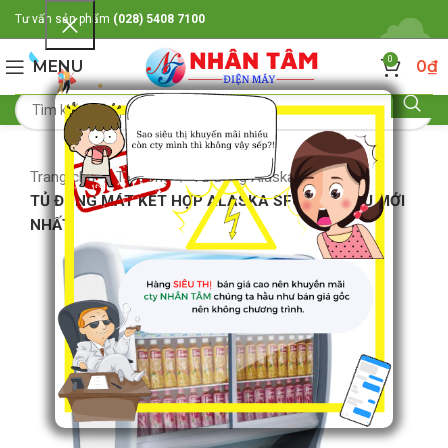
Tư vấn sản phẩm
(028) 5408 7100
0
MENU
0
₫
Trang chủ
Tủ đông
Tủ đông Alaska
TỦ ĐÔNG MÁT KẾT HỢP ALASKA SFC-500 MẪU MỚI
NHẤT