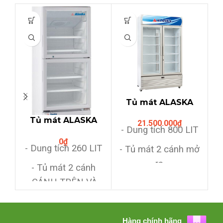
Tủ mát ALASKA
SL-8C (730lit,dàn
Tủ mát ALASKA
21.500.000
₫
lạnh ống
- Dung tích 800 LIT
LC-433DB
đồng,hiển thị nhiệt
0
₫
(260Lit,2 cánh
3
độ)
Hệ
- Dung tích 260 LIT
- Tủ mát 2 cánh mở
TRÊN DƯỚI)
n
ra
- Tủ mát 2 cánh
,CÁNH TRÊN VÀ
- Dàn lạnh bằng
CÁNH DƯỚI KÉO
ống đồng siêu bền
RA
- Có quạt đảo hơi
Hàng chính hãng