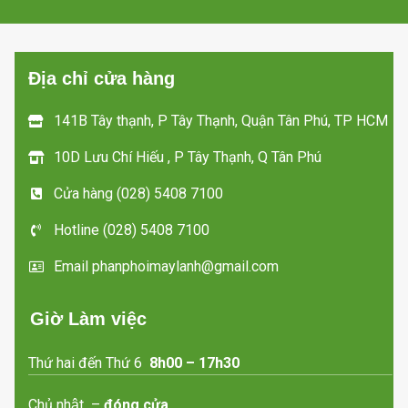
hướng
- Lòng tủ được
làm bằng chất liệu
- Miễn phí giao
nhôm
hàng tận nơi trong
Địa chỉ cửa hàng
TP HCM
Miễn phí giao hàng tận
nơi trong TP HCM
141B Tây thạnh, P Tây Thạnh, Quận Tân Phú, TP HCM
10D Lưu Chí Hiếu , P Tây Thạnh, Q Tân Phú
Cửa hàng (028) 5408 7100
Hotline (028) 5408 7100
Email phanphoimaylanh@gmail.com
Giờ Làm việc
Thứ hai đến Thứ 6
8h00 – 17h30
Chủ nhật –
đóng cửa