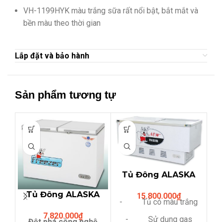
VH-1199HYK màu trắng sữa rất nổi bật, bắt mắt và
bền màu theo thời gian
Lắp đặt và bảo hành
Sản phẩm tương tự
Tủ Đông ALASKA
SD-6W (600 lit,2
Tủ Đông ALASKA
15.800.000
₫
kính lùa phẳng)
- Tủ có màu trắng
BCD-5567N (312
7.820.000
₫
Lit,hai ngăn đông
- Sử dụng gas
Đột phá công nghệ