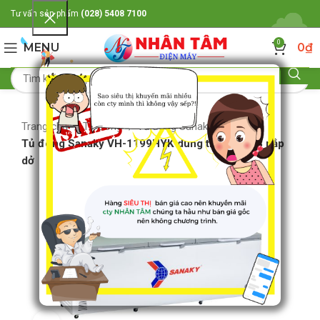
Tư vấn sản phẩm
(028) 5408 7100
0
MENU
0
₫
Trang chủ
Tủ đông
Tủ đông Sanaky
Tủ đông Sanaky VH-1199HYK dung tích 900L 3 nắp
dở