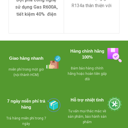
mát)
R134a thân thiện với
sử dụng Gas R600A,
s
môi trường.
tiết kiệm 40% điện
năng.
- Compressor
làm lạnh nhanh, tiết
- Compressor
kiệm điện
làm lạnh nhanh, tiết
kiệm điện
- Lỗ thoát nước
Hàng chính hãng
dể dàng vệ sinh
- Lỗ thoát nước
100%
Giao hàng nhanh
dể dàng vệ sinh
- Có giỏ bên trong
Đảm bảo hàng chính
miễn phí trong một giờ
tủ , tiện lợi cho việc
- Có giỏ bên trong
-
hãng hoặc hoàn tiền gấp
(nội thành HCM)
phân loại sản phẩm
tủ , tiện lợi cho việc
đôi
bên trong tủ
phân loại sản phẩm
bên trong tủ
- Khóa an toàn
Hỗ trợ nhiệt tình
7 ngày miễn phí trả
- Khóa an toàn
- Bánh xe chịu lực
hàng
Tư vấn mọi thắc mắc về
dể dàng di chuyển mọi
- Bánh xe chịu lực
-
sản phẩm, bảo hành sản
Trả hàng miễn phí trong 7
hướng
dể dàng di chuyển mọi
d
phẩm
ngày