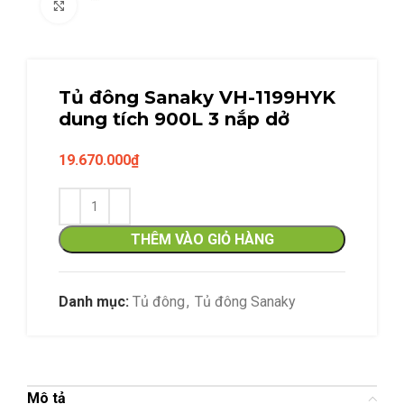
Click to enlarge
Tủ đông Sanaky VH-1199HYK
dung tích 900L 3 nắp dở
19.670.000
₫
THÊM VÀO GIỎ HÀNG
Danh mục:
Tủ đông
,
Tủ đông Sanaky
Mô tả