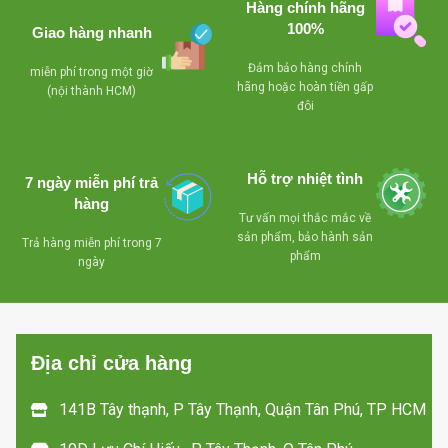
- Lỗ thoát nước
Hàng chính hãng
Có giỏ bên trong tủ ,
100%
dể dàng vệ sinh
Giao hàng nhanh
tiện lợi cho việc phân
- Có giỏ bên trong
loại sản phẩm bên
Đảm bảo hàng chính
miễn phí trong một giờ
hãng hoặc hoàn tiền gấp
tủ , tiện lợi cho việc
trong tủ
- Khóa an
(nội thành HCM)
Đ
đôi
phân loại sản phẩm
toàn
- Bánh xe
d
bên trong tủ
chịu lực dể dàng di
k
chuyển mọi hướng
- Khóa an toàn
Hỗ trợ nhiệt tình
7 ngày miễn phí trả
- Lòng tủ được
hàng
- Bánh xe chịu lực
làm bằng chất liệu
Tư vấn mọi thắc mắc về
dể dàng di chuyển mọi
sản phẩm, bảo hành sản
nhôm
- Miễn phí
Trả hàng miễn phí trong 7
t
phẩm
hướng
ngày
lắp đặt vận chuyển tại
s
TP HCM
- Miễn phí giao
hàng tận nơi trong
TP HCM
Địa chỉ cửa hàng
-
141B Tây thạnh, P Tây Thạnh, Quận Tân Phú, TP HCM
d
h