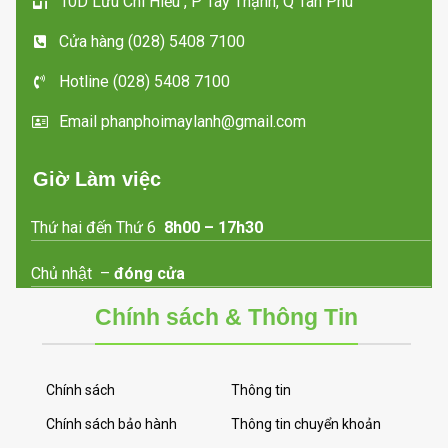
10D Lưu Chí Hiếu , P Tây Thạnh, Q Tân Phú
Cửa hàng (028) 5408 7100
Lò
Hotline (028) 5408 7100
Email phanphoimaylanh@gmail.com
Giờ Làm việc
Thứ hai đến Thứ 6
8h00 – 17h30
Chủ nhật –
đóng cửa
Chính sách & Thông Tin
Chính sách
Thông tin
Chính sách bảo hành
Thông tin chuyển khoản