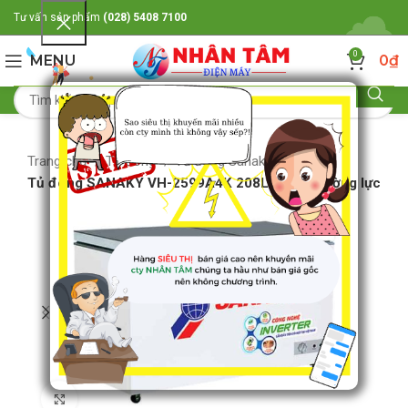
Tư vấn sản phẩm
(028) 5408 7100
0
MENU
0
₫
Trang chủ
Tủ đông
Tủ đông Sanaky
Tủ đông SANAKY VH-2599A4K 208LIT kính cường lực
Click to enlarge