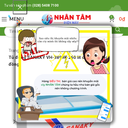
Tư vấn sản phẩm
(028) 5408 7100
0
MENU
0
₫
Trang chủ
Tủ đông
Tủ đông Sanaky
Tủ đông SANAKY VH-3899K 260 lit dàn lạnh ống
đồng