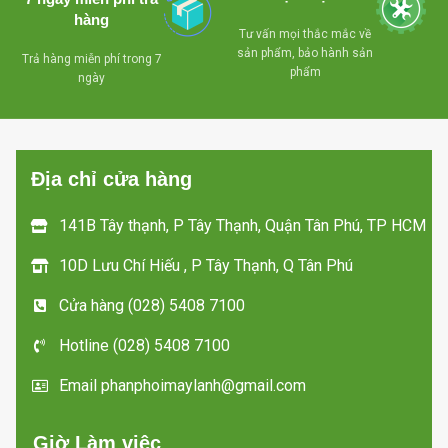
- Khóa an toàn
- Lỗ thoát nước
hàng
dể dàng vệ sinh
Tư vấn mọi thắc mắc về
- Bánh xe chịu lực
sản phẩm, bảo hành sản
Trả hàng miễn phí trong 7
dể dàng di chuyển mọi
- Có giỏ bên trong
phẩm
-
ngày
hướng
tủ , tiện lợi cho việc
d
phân loại sản phẩm
- Miễn phí giao
bên trong tủ
hàng tận nơi trong
Địa chỉ cửa hàng
TP HCM
- Khóa an toàn
- Bánh xe chịu lực
141B Tây thạnh, P Tây Thạnh, Quận Tân Phú, TP HCM
dể dàng di chuyển mọi
hướng
10D Lưu Chí Hiếu , P Tây Thạnh, Q Tân Phú
Miễn phí giao hàng tận
Cửa hàng (028) 5408 7100
nơi trong TP HCM
t
Hotline (028) 5408 7100
Email phanphoimaylanh@gmail.com
Giờ Làm việc