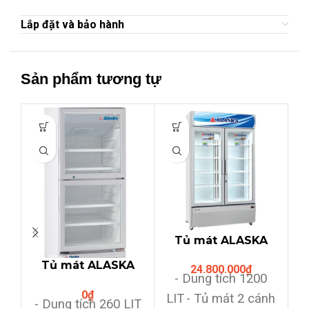
Lắp đặt và bảo hành
Sản phẩm tương tự
Tủ mát ALASKA
SL12C (SL-12C) 960
Tủ mát ALASKA
24.800.000
₫
LIT,ống đồng,Hiển
- Dung tích 1200
LC-433DB
thị nhiệt độ
0
₫
(260Lit,2 cánh
3
LIT
- Tủ mát 2 cánh
Hệ
- Dung tích 260 LIT