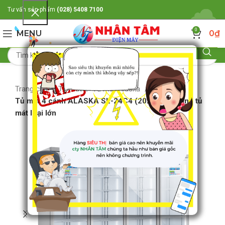
Tư vấn sản phẩm
(028) 5408 7100
0
MENU
0
₫
Trang chủ
Tủ mát
Tủ mát Alaska
Tủ mát 4 cánh ALASKA SL-24C4 (2025 lit) 4 cánh tủ
mát loại lớn