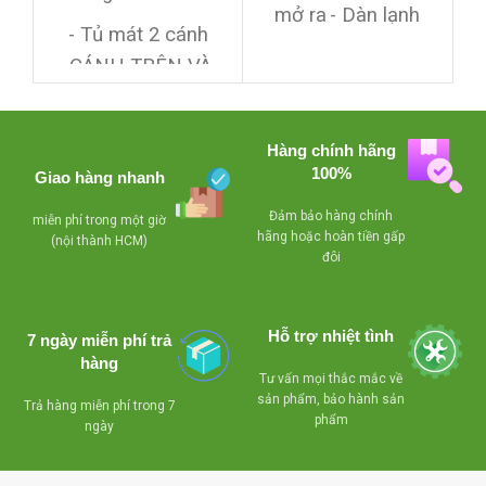
TRÊN DƯỚI)
n
mở ra
- Dàn lạnh
- Tủ mát 2 cánh
bằng ống đồng siêu
,CÁNH TRÊN VÀ
bền,cao cấp tiết
CÁNH DƯỚI KÉO
kiệm điện
- Có quạt
RA
đảo hơi lạnh,có
Hàng chính hãng
- Có quạt đảo hơi
khoá,dùng giải nhiệt
100%
Giao hàng nhanh
lạnh,có khoá,dùng
bằng block để sưởi
Đảm bảo hàng chính
miễn phí trong một giờ
giải nhiệt bằng
kiếng
hãng hoặc hoàn tiền gấp
(nội thành HCM)
đôi
block để sưởi kiếng
- Giảm giá khi mua
Hỗ trợ nhiệt tình
số lượng nhiều
7 ngày miễn phí trả
hàng
Tư vấn mọi thắc mắc về
sản phẩm, bảo hành sản
Trả hàng miễn phí trong 7
phẩm
ngày