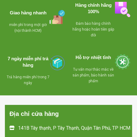
-
hoạt động êm ái với độ
Hàng chính hãng
ồn dưới 30 DBs.
- Có quạt đảo hơi
100%
Giao hàng nhanh
lạnh,có khoá,dùng
Đảm bảo hàng chính
miễn phí trong một giờ
giải nhiệt bằng
hãng hoặc hoàn tiền gấp
(nội thành HCM)
đôi
block để sưởi kiếng
- Giảm giá khi mua
Hỗ trợ nhiệt tình
số lượng nhiều
7 ngày miễn phí trả
hàng
Tư vấn mọi thắc mắc về
sản phẩm, bảo hành sản
Trả hàng miễn phí trong 7
phẩm
ngày
Địa chỉ cửa hàng
141B Tây thạnh, P Tây Thạnh, Quận Tân Phú, TP HCM