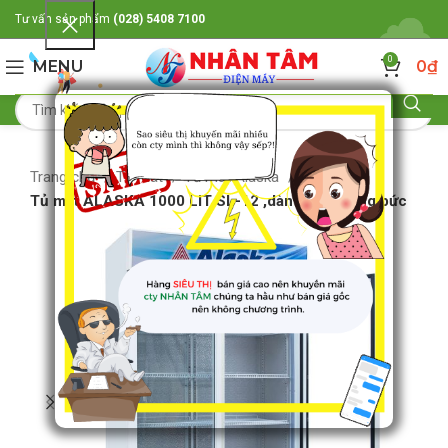
Tư vấn sản phẩm
(028) 5408 7100
0
MENU
0
₫
Trang chủ
Tủ mát
Tủ mát Alaska
Tủ mát ALASKA 1000 LIT SL-12 ,dàn lạnh cưỡng bức