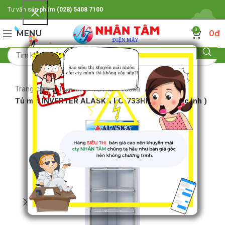
Tư vấn sản phẩm
(028) 5408 7100
0
MENU
0
₫
Trang chủ
Tủ mát
Tủ mát Alaska
Tủ mát INVERTER ALASKA LC-733HI ( 382L- 1 cánh )