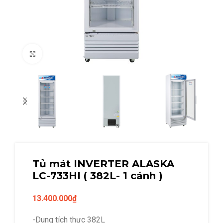
Click to enlarge
Tủ mát INVERTER ALASKA
LC-733HI ( 382L- 1 cánh )
13.400.000
₫
-Dung tích thực 382L