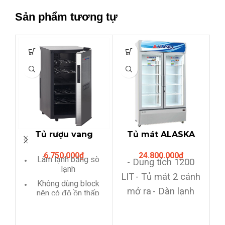
Sản phẩm tương tự
Tủ rượu vang
Tủ mát ALASKA
ALASKA
SL12C (SL-12C) 960
6.750.000
₫
24.800.000
₫
JC18T,chứa 18 chai
LIT,ống đồng,Hiển
Làm lạnh bằng sò
- Dung tích 1200
rượu
thị nhiệt độ
lạnh
LIT
- Tủ mát 2 cánh
Không dùng block
mở ra
- Dàn lạnh
nên có độ ồn thấp
-
bằng ống đồng siêu
Tủ hoạt động tốt
trong điều kiện độ
bền,cao cấp tiết
-