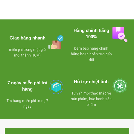
ẩm ổn định từ 50-
kiệm điện
- Có quạt
60% thích hợp cho
rượu vang.
đảo hơi lạnh,có
Không sử dụng máy
khoá,dùng giải nhiệt
nén lạnh CFC không
l
Hàng chính hãng
bằng block để sưởi
gây ô nhiễm, thân
100%
Giao hàng nhanh
thiện với môi trường.
kiếng
b
Nhiệt độ luôn ổn
Đảm bảo hàng chính
miễn phí trong một giờ
định từ 12ºC-18ºC
hãng hoặc hoàn tiền gấp
(nội thành HCM)
-
đôi
Làm lạnh nhanh, tiết
kiệm điện năng
Kiểu dáng đẹp và
tiện dụng
Hỗ trợ nhiệt tình
7 ngày miễn phí trả
hàng
Dễ vệ sinh tủ
Tư vấn mọi thắc mắc về
Có chế độ tự xả
sản phẩm, bảo hành sản
Trả hàng miễn phí trong 7
tuyết
phẩm
ngày