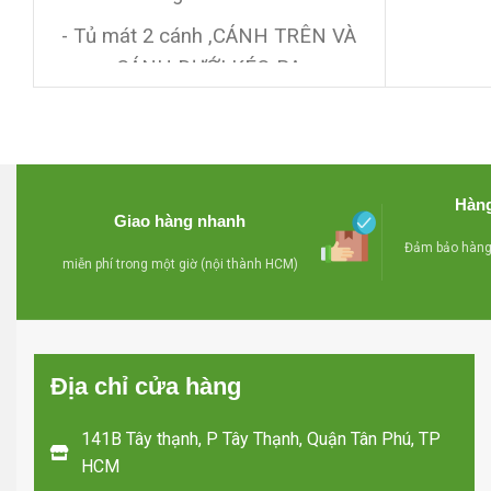
- Có
- Tủ mát 2 cánh ,CÁNH TRÊN VÀ
khoá,dù
CÁNH DƯỚI KÉO RA
- Có quạt đảo hơi lạnh,có
- Giảm g
khoá,dùng giải nhiệt bằng block
- Miễn 
để sưởi kiếng
Hàng
- Giảm giá khi mua số lượng nhiều
Giao hàng nhanh
Đảm bảo hàng 
miễn phí trong một giờ (nội thành HCM)
Địa chỉ cửa hàng
141B Tây thạnh, P Tây Thạnh, Quận Tân Phú, TP
HCM