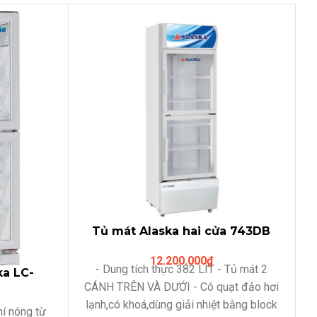
Tủ mát Alaska hai cửa 743DB
(382 LIT)
12.200.000
₫
- Dung tích thực 382 LIT
- Tủ mát 2
ka LC-
CÁNH TRÊN VÀ DƯỚI
- Có quạt đảo hơi
ên dưới
lạnh,có khoá,dùng giải nhiệt bằng block
í nóng từ