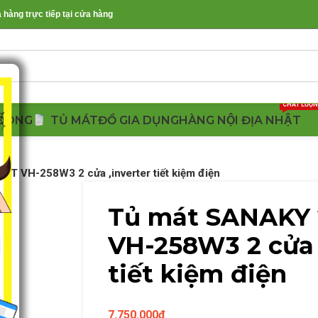
àng trực tiếp tại cửa hàng
CHẤT LƯỢ
ĐÔNG
TỦ MÁT
ĐỒ GIA DỤNG
HÀNG NỘI ĐỊA NHẬT
T VH-258W3 2 cửa ,inverter tiết kiệm điện
Tủ mát SANAKY 
VH-258W3 2 cửa 
tiết kiệm điện
7.750.000
₫