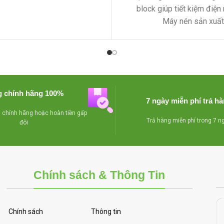
 quạt đảo hơi lạnh,có
block giúp tiết kiệm điện
ng giải nhiệt bằng block
Máy nén sản xuất 
để sưởi kiếng
iá khi mua số lượng nhiều
phí giao hàng,bảo hành 1
năm
 chính hãng 100%
7 ngày miễn phí trả h
chính hãng hoặc hoàn tiền gấp
Trả hàng miễn phí trong 7 n
đôi
Chính sách & Thông Tin
Chính sách
Thông tin