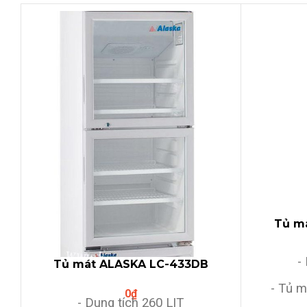
Tủ m
-
Tủ mát ALASKA LC-433DB
(260Lit,2 cánh TRÊN DƯỚI)
- Tủ m
0
₫
- Dung tích 260 LIT