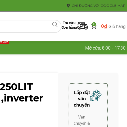
CHỈ ĐƯỜNG VỚI GOOGLE MAP
Tra cứu
0
0
₫
Giỏ hàng
đơn hàng
NG CAO
Mở cửa: 8:00 - 17:30
250LIT
Lắp đặt
,inverter
vận
chuyển
Vận
chuyển &