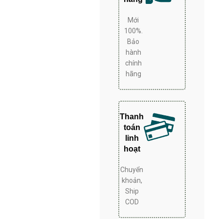
 ái và bền bỉ, tuổi thọ cao. – Đèn
n hông tủ. – Sử dụng công nghệ đèn
Mới
. – Sử dụng gas R600a thân thiện với
100%.
môi trường.
Bảo
hành
chính
hãng
Thanh
toán
linh
hoạt
Chuyển
khoản,
Ship
COD