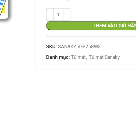
THÊM VÀO GIỎ HÀ
SKU:
SANAKY VH-258W3
Danh mục:
Tủ mát
,
Tủ mát Sanaky
Đặc điểm nổi bật
thước tủ nhỏ gọn,
thể bảo quản vừ
Kính hai lớp chịu 
thành tủ dày giữ n
chuyển vị trí. – 
khí tốt và làm m
nhanh, sâu. – Bl