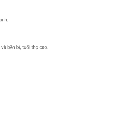
anh.
à bền bỉ, tuổi thọ cao.