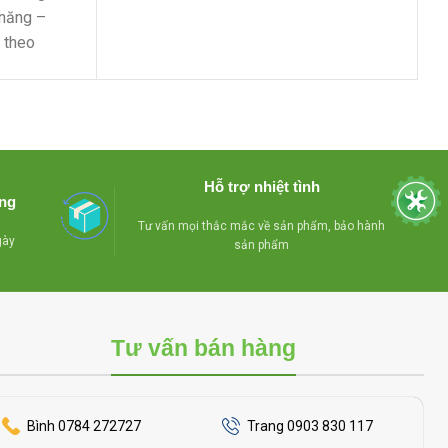
để sưởi kiếng
 năng –
theo
Hỗ trợ nhiệt tình
àng
Tư vấn mọi thắc mắc về sản phẩm, bảo hành
gày
sản phẩm
Tư vấn bán hàng
Bình 0784 272727
Trang 0903 830 117