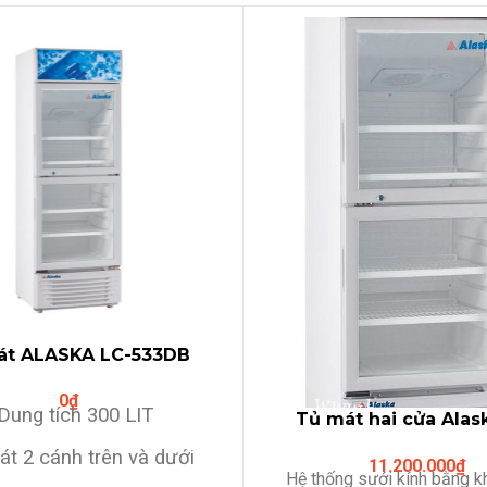
át ALASKA LC-533DB
(300Lit-2 cánh)
0
₫
 Dung tích 300 LIT
Tủ mát hai cửa Alas
643DB 382LIT 2 cửa tr
át 2 cánh trên và dưới
11.200.000
₫
Hệ thống sưởi kính bằng kh