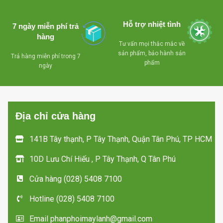
- Giảm giá khi mua
hàng,bảo hành 1
Hỗ trợ nhiệt tình
số lượng nhiều
năm
7 ngày miễn phí trả
hàng
Tư vấn mọi thắc mắc về
sản phẩm, bảo hành sản
Trả hàng miễn phí trong 7
phẩm
ngày
Địa chỉ cửa hàng
141B Tây thạnh, P Tây Thạnh, Quận Tân Phú, TP HCM
10D Lưu Chí Hiếu , P Tây Thạnh, Q Tân Phú
Cửa hàng (028) 5408 7100
Hotline (028) 5408 7100
Email phanphoimaylanh@gmail.com