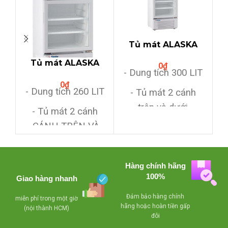
Tủ mát ALASKA
T
LC-533DB (300Lit-
Tủ mát ALASKA
0
₫
2 cánh)
- Dung tích 300 LIT
-
LC-433DB
0
₫
(260Lit,2 cánh
-
- Dung tích 260 LIT
- Tủ mát 2 cánh
TRÊN DƯỚI)
r
trên và dưới
- Tủ mát 2 cánh
l
,CÁNH TRÊN VÀ
- Có quạt đảo hơi
CÁNH DƯỚI KÉO
lạnh,có khoá,dùng
b
RA
giải nhiệt bằng
-
Hàng chính hãng
block để sưởi kiếng
- Có quạt đảo hơi
100%
Giao hàng nhanh
lạnh,có khoá,dùng
- Giảm giá khi mua
Đảm bảo hàng chính
miễn phí trong một giờ
giải nhiệt bằng
số lượng nhiều
hãng hoặc hoàn tiền gấp
(nội thành HCM)
đôi
block để sưởi kiếng
- Miễn phí giao