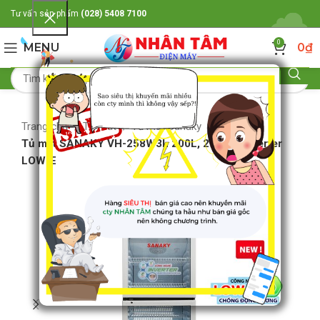
Tư vấn sản phẩm
(028) 5408 7100
0
MENU
0
₫
Trang chủ
Tủ mát
Tủ mát Sanaky
Tủ mát SANAKY VH-258W3L 200L, 2 cánh, Inverter
LOW-E