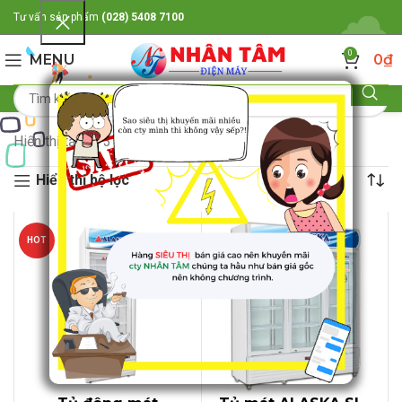
Tư vấn sản phẩm
(028) 5408 7100
0
MENU
0
₫
Hiển thị tất cả 3 kết quả
Hiển thị bộ lọc
HOT