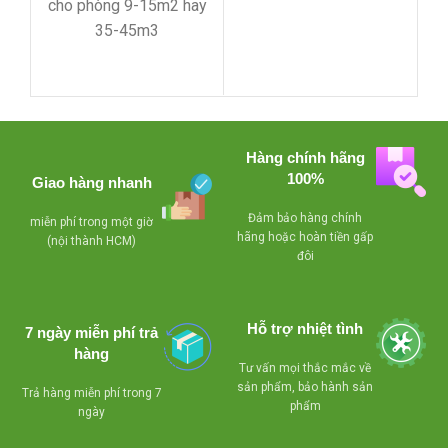
cho phòng 9-15m2 hay
-Loại inverter tiết kiệm
35-45m3
đện 50-60% điện
-Loại inverter tiết kiệm
năng,sử dụng gas
đện 50-60% điện
R410A
năng,sử dụng gas
-Block nguyên zin chưa
R410A
qua sửa chữa
Hàng chính hãng
-Block nguyên zin chưa
100%
Giao hàng nhanh
sư
-Miễn phí lắp đặt + 3m
qua sửa chữa
đ
ống đồng + 5m ống
Đảm bảo hàng chính
miễn phí trong một giờ
-Miễn phí lắp đặt + 3m
5m
hãng hoặc hoàn tiền gấp
nước ,bảo hành 12
(nội thành HCM)
đôi
ống đồng + 5m ống
tháng bao đổi trả trong
nước ,bảo hành 12
tr
vòng 1 tháng nếu máy
tháng bao đổi trả trong
chạy không đạt yêu
Hỗ trợ nhiệt tình
7 ngày miễn phí trả
vòng 1 tháng nếu máy
cầu nhé
hàng
chạy không đạt yêu
Tư vấn mọi thắc mắc về
cầu nhé
sản phẩm, bảo hành sản
Trả hàng miễn phí trong 7
phẩm
ngày