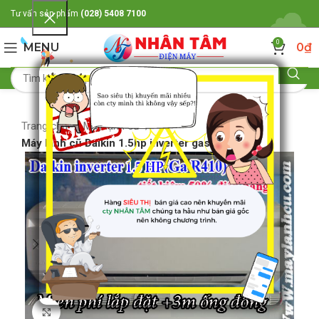
Tư vấn sản phẩm
(028) 5408 7100
0
MENU
0
₫
Trang chủ
Máy lạnh cũ
Máy lạnh cũ Daikin 1.5hp inverter gas r410a
Click to enlarge