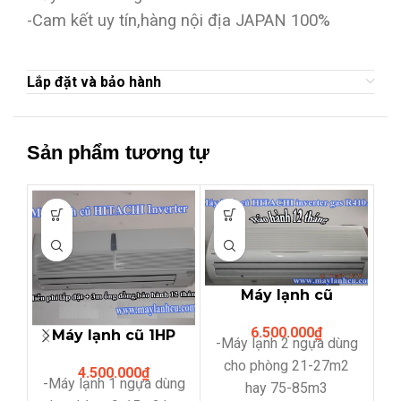
-Cam kết uy tín,hàng nội địa JAPAN 100%
Lắp đặt và bảo hành
Sản phẩm tương tự
Máy lạnh cũ
Hitachi 2hp
6.500.000
₫
inverter gas
Máy lạnh cũ 1HP
-Máy lạnh 2 ngựa dùng
R410A
inverter HITACHI
M
cho phòng 21-27m2
4.500.000
₫
-Máy lạnh 1 ngựa dùng
hay 75-85m3