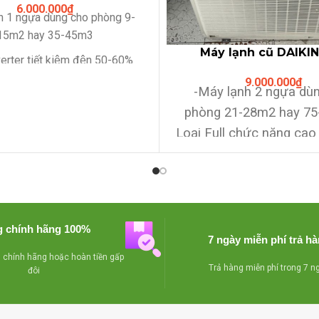
6.000.000
₫
nh 1 ngựa dùng cho phòng 9-
15m2 hay 35-45m3
Máy lạnh cũ DAIKI
verter tiết kiệm đện 50-60%
URUSARA 7 ” Tên lửa F
năng,sử dụng gas R410A
9.000.000
₫
năng Siêu Vip sx 
-Máy lạnh 2 ngựa du
uyên zin chưa qua sửa chữa
phòng 21-28m2 hay 7
 lắp đặt + 3m ống đồng + 5m
Loại Full chức năng cao
bảo hành 12 tháng bao đổi trả
: Inverter, khử mùi , tự
 1 tháng nếu máy chạy không
lưới , mắt thần , đảo 
đạt yêu cầu nhé
Block nguyên zin chưa 
chữa
-Miễn phí lắp đặt
 chính hãng 100%
đồng + 5m ống nước ,b
7 ngày miễn phí trả h
12 tháng bao đổi trả tro
chính hãng hoặc hoàn tiền gấp
Trả hàng miễn phí trong 7 n
đôi
tháng nếu máy chạy k
yêu cầu nhé