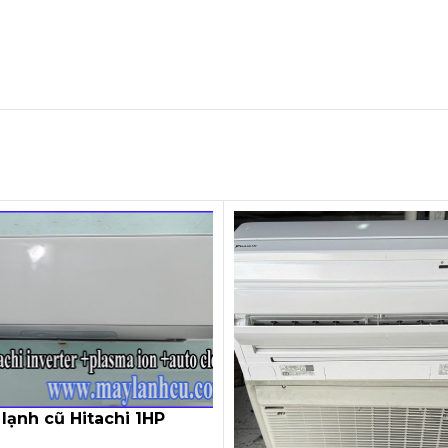
lạnh cũ Hitachi 1HP
toClean (Inverter)