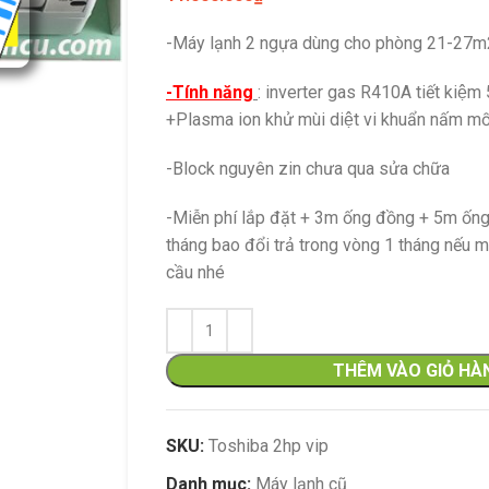
-Máy lạnh 2 ngựa dùng cho phòng 21-2
-Tính năng
: inverter gas R410A tiết kiệ
+Plasma ion khử mùi diệt vi khuẩn nấm mố
-Block nguyên zin chưa qua sửa chữa
-Miễn phí lắp đặt + 3m ống đồng + 5m ống
tháng bao đổi trả trong vòng 1 tháng nếu 
cầu nhé
Đặc điểm nổi
thước tủ nhỏ 
thể bảo quả
Kính hai lớp 
THÊM VÀO GIỎ HÀ
thành tủ dày 
chuyển vị tr
khí tốt và 
SKU:
Toshiba 2hp vip
nhanh, sâu.
Danh mục:
Máy lạnh cũ