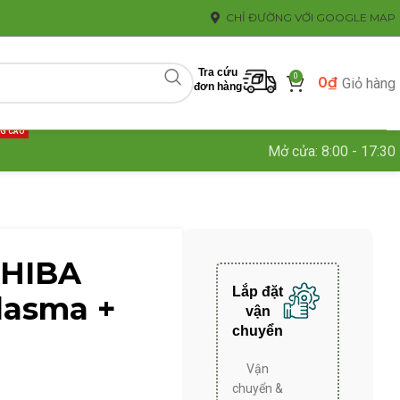
CHỈ ĐƯỜNG VỚI GOOGLE MAP
Tra cứu
0
0
₫
Giỏ hàng
đơn hàng
NG CAO
Mở cửa: 8:00 - 17:30
SHIBA
Lắp đặt
Plasma +
vận
chuyển
Vận
chuyển &