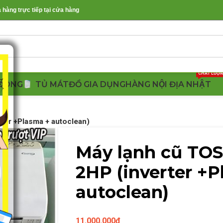
àng trực tiếp tại cửa hàng
CHẤT LƯỢ
ĐÔNG
TỦ MÁT
ĐỒ GIA DỤNG
HÀNG NỘI ĐỊA NHẬT
ter +Plasma + autoclean)
Máy lạnh cũ TO
2HP (inverter +
autoclean)
11.000.000
₫