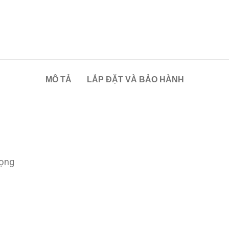
MÔ TẢ
LẮP ĐẶT VÀ BẢO HÀNH
rọng