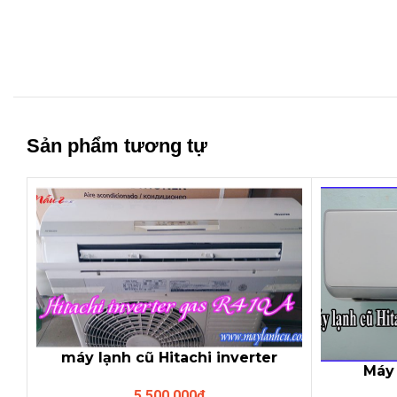
Sản phẩm tương tự
máy lạnh cũ Hitachi inverter
Máy 
1.5HP
Au
5.500.000
₫