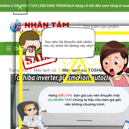
Hotline
(028) 5408 7100
| 028 5408 7095
Khách hàng có thể đến xem hàng & mua h
DANH MỤC SẢN PHẨM
MÁY LẠNH
TỦ 
Trang chủ
Máy lạnh cũ
Máy lạnh cũ TOSHIBA 2HP (inver