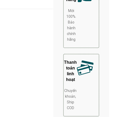
ất êm ái và bền bỉ, tuổi thọ cao. – Đèn
ọc bên hông tủ. – Sử dụng công nghệ đèn
Mới
 điện. – Sử dụng gas R600a thân thiện với
100%.
môi trường.
Bảo
hành
chính
hãng
Thanh
toán
linh
hoạt
Chuyển
khoản,
Ship
COD