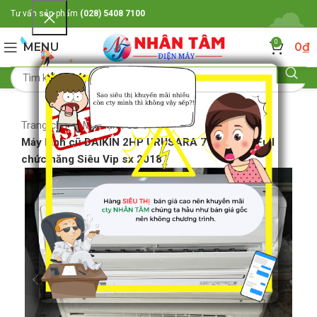
Tư vấn sản phẩm
(028) 5408 7100
0
MENU
0
₫
Trang chủ
Máy lạnh cũ
Máy lạnh cũ DAIKIN 2HP URUSARA 7 ” Tên lửa Full
chức năng Siêu Vip sx 2018