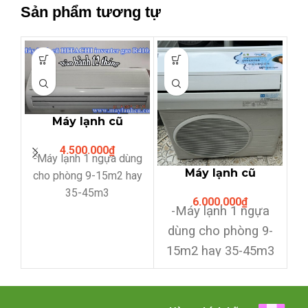
Sản phẩm tương tự
Máy lạnh cũ
Hitachi 1HP
4.500.000
₫
inverter (gas
-Máy lạnh 1 ngựa dùng
R410A)
Máy lạnh cũ
cho phòng 9-15m2 hay
DAIKIN 1HP
35-45m3
6.000.000
₫
inverter gas
-Máy lạnh 1 ngựa
-M
-Loại inverter tiết kiệm
R410A
dùng cho phòng 9-
đện 50-60% điện
15m2 hay 35-45m3
năng,sử dụng gas
i
R410A
-Loại inverter tiết
5
kiệm đện 50-60%
-Block nguyên zin chưa