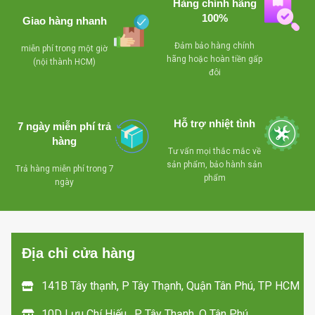
qua sửa chữa
điện năng,sử dụng
Hàng chính hãng
B
100%
Giao hàng nhanh
gas R410A
-Block
qu
-Miễn phí lắp đặt + 3m
lă
nguyên zin chưa
ống đồng + 5m ống
Đảm bảo hàng chính
miễn phí trong một giờ
hãng hoặc hoàn tiền gấp
nước ,bảo hành 12
qua sửa chữa
-
(nội thành HCM)
đôi
h
tháng bao đổi trả trong
Miễn phí lắp đặt +
t
vòng 1 tháng nếu máy
3m ống đồng + 5m
chạy không đạt yêu
Hỗ trợ nhiệt tình
ống nước ,bảo
7 ngày miễn phí trả
cầu nhé
hàng
hành 12 tháng bao
Tư vấn mọi thắc mắc về
đổi trả trong vòng 1
sản phẩm, bảo hành sản
Trả hàng miễn phí trong 7
phẩm
ngày
tháng nếu máy
chạy không đạt yêu
cầu nhé
Địa chỉ cửa hàng
141B Tây thạnh, P Tây Thạnh, Quận Tân Phú, TP HCM
10D Lưu Chí Hiếu , P Tây Thạnh, Q Tân Phú