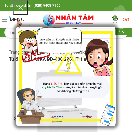
Tư vấn sản phẩm
(028) 5408 7100
0
MENU
0
₫
Trang chủ
Tủ đông
Tủ đông Alaska
Tủ đông ALASKA BD-400 295LIT 1 nắp giỡ