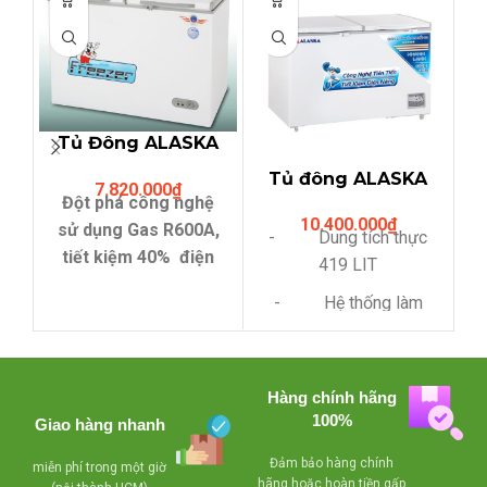
Tủ Đông ALASKA
BCD-5567N (312
Tủ đông ALASKA
7.820.000
₫
Lit,hai ngăn đông
Đột phá công nghệ
HB-550C (419
mát)
10.400.000
₫
lit),dàn lạnh ống
sử dụng Gas R600A,
s
- Dung tích thực
đồng NEW
tiết kiệm 40% điện
419 LIT
năng.
- Hệ thống làm
- Compressor
lạnh bằng dàn lạnh ống
làm lạnh nhanh, tiết
đồng
kiệm điện
- Lòng tủ được
Hàng chính hãng
- Lỗ thoát nước
100%
làm bằng thép sơn tĩnh
Giao hàng nhanh
dể dàng vệ sinh
điện
Đảm bảo hàng chính
miễn phí trong một giờ
- Có giỏ bên trong
-
hãng hoặc hoàn tiền gấp