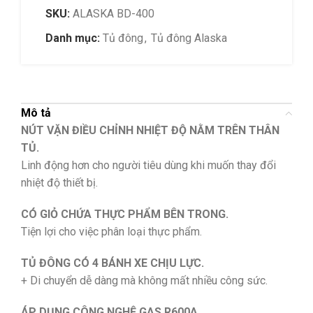
SKU:
ALASKA BD-400
Danh mục:
Tủ đông
,
Tủ đông Alaska
Mô tả
NÚT VẶN ĐIỀU CHỈNH NHIỆT ĐỘ NẰM TRÊN THÂN
TỦ.
Linh động hơn cho người tiêu dùng khi muốn thay đổi
nhiệt độ thiết bị.
CÓ GIỎ CHỨA THỰC PHẨM BÊN TRONG.
Tiện lợi cho việc phân loại thực phẩm.
TỦ ĐÔNG CÓ 4 BÁNH XE CHỊU LỰC.
+ Di chuyển dễ dàng mà không mất nhiều công sức.
ÁP DỤNG CÔNG NGHỆ GAS R600A.