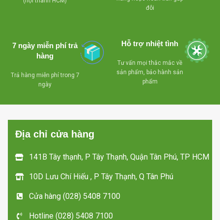
- Sử dụng gas
(nội thành HCM)
tủ , tiện lợi cho việc
đôi
R134a thân thiện với
phân loại sản phẩm
môi trường.
bên trong tủ
- Compressor
Hỗ trợ nhiệt tình
7 ngày miễn phí trả
- Khóa an toàn
làm lạnh nhanh, tiết
hàng
Tư vấn mọi thắc mắc về
kiệm điện
- Bánh xe chịu lực
-
sản phẩm, bảo hành sản
Trả hàng miễn phí trong 7
dể dàng di chuyển mọi
d
phẩm
- Lỗ thoát nước
ngày
hướng
dể dàng vệ sinh
- Miễn phí giao
- Có giỏ bên trong
hàng tận nơi trong
tủ , tiện lợi cho việc
Địa chỉ cửa hàng
TP HCM
phân loại sản phẩm
bên trong tủ
141B Tây thạnh, P Tây Thạnh, Quận Tân Phú, TP HCM
- Khóa an toàn
10D Lưu Chí Hiếu , P Tây Thạnh, Q Tân Phú
- Bánh xe chịu lực
Cửa hàng (028) 5408 7100
dể dàng di chuyển mọi
hướng
Hotline (028) 5408 7100