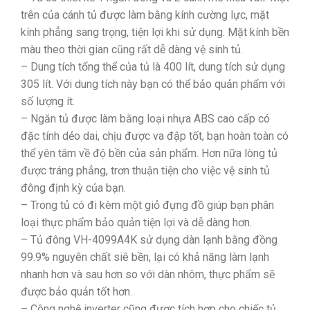
trên của cánh tủ được làm bằng kính cường lực, mặt
kính phẳng sang trọng, tiện lợi khi sử dụng. Mặt kính bền
màu theo thời gian cũng rất dễ dàng vệ sinh tủ.
– Dung tích tổng thể của tủ là 400 lít, dung tích sử dụng
305 lít. Với dung tích này bạn có thể bảo quản phẩm với
số lượng ít.
– Ngăn tủ được làm bằng loại nhựa ABS cao cấp có
đặc tính dẻo dai, chịu được va đập tốt, bạn hoàn toàn có
thể yên tâm về độ bền của sản phẩm. Hơn nữa lòng tủ
được tráng phẳng, trơn thuận tiện cho việc vệ sinh tủ
đông định kỳ của bạn.
– Trong tủ có đi kèm một giỏ đựng đồ giúp bạn phân
loại thực phẩm bảo quản tiện lợi và dễ dàng hơn.
– Tủ đông VH-4099A4K sử dụng dàn lạnh bằng đồng
99.9% nguyên chất siê bền, lại có khả năng làm lạnh
nhanh hơn và sau hơn so với dàn nhôm, thực phẩm sẽ
được bảo quản tốt hơn.
– Công nghệ inverter cũng được tích hợp cho chiếc tủ