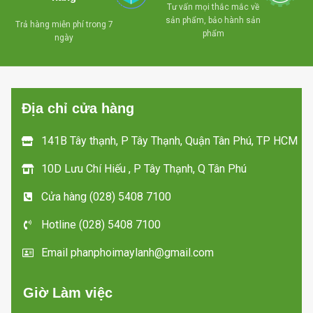
Tư vấn mọi thắc mắc về
dể dàng di chuyển mọi
- Bánh xe chịu lực
sản phẩm, bảo hành sản
Trả hàng miễn phí trong 7
hướng
dể dàng di chuyển mọi
phẩm
n
ngày
hướng
- Lòng tủ được
lắ
làm bằng chất liệu
- Miễn phí giao
nhôm
hàng tận nơi trong
Địa chỉ cửa hàng
TP HCM
Miễn phí giao hàng tận
nơi trong TP HCM
141B Tây thạnh, P Tây Thạnh, Quận Tân Phú, TP HCM
10D Lưu Chí Hiếu , P Tây Thạnh, Q Tân Phú
Cửa hàng (028) 5408 7100
Hotline (028) 5408 7100
Email phanphoimaylanh@gmail.com
Giờ Làm việc