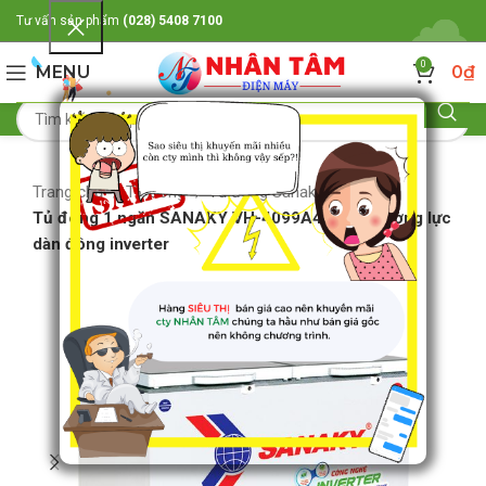
Tư vấn sản phẩm
(028) 5408 7100
0
MENU
0
₫
Trang chủ
Tủ đông
Tủ đông Sanaky
Tủ đông 1 ngăn SANAKY VH-4099A4K kính cường lực
dàn đồng inverter