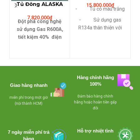
Tủ Đông ALASKA
15.800.000
₫
kính lùa phẳng)
- Tủ có màu trắng
BCD-5567N (312
7.820.000
₫
Lit,hai ngăn đông
- Sử dụng gas
Đột phá công nghệ
S
mát)
R134a thân thiện với
sử dụng Gas R600A,
môi trường.
tiết kiệm 40% điện
năng.
- Compressor
làm lạnh nhanh, tiết
C
- Compressor
kiệm điện
làm lạnh nhanh, tiết
kiệm điện
- Lỗ thoát nước
Hàng chính hãng
d
dể dàng vệ sinh
- Lỗ thoát nước
100%
Giao hàng nhanh
dể dàng vệ sinh
- Có giỏ bên trong
t
Đảm bảo hàng chính
miễn phí trong một giờ
tủ , tiện lợi cho việc
- Có giỏ bên trong
hãng hoặc hoàn tiền gấp
(nội thành HCM)
phân loại sản phẩm
tủ , tiện lợi cho việc
đôi
tr
bên trong tủ
phân loại sản phẩm
bên trong tủ
- Khóa an toàn
Hỗ trợ nhiệt tình
7 ngày miễn phí trả
- Khóa an toàn
- Bánh xe chịu lực
hàng