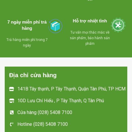
làm lạnh nhanh, tiết
kiệm điện
- Lỗ thoát nước
Hỗ trợ nhiệt tình
7 ngày miễn phí trả
dể dàng vệ sinh
hàng
-
Tư vấn mọi thắc mắc về
d
- Có giỏ bên trong
sản phẩm, bảo hành sản
Trả hàng miễn phí trong 7
phẩm
tủ , tiện lợi cho việc
ngày
phân loại sản phẩm
bên trong tủ
- Khóa an toàn
Địa chỉ cửa hàng
- Bánh xe chịu lực
dể dàng di chuyển mọi
141B Tây thạnh, P Tây Thạnh, Quận Tân Phú, TP HCM
hướng
10D Lưu Chí Hiếu , P Tây Thạnh, Q Tân Phú
Miễn phí giao hàng tận
Cửa hàng (028) 5408 7100
nơi trong TP HCM
Hotline (028) 5408 7100