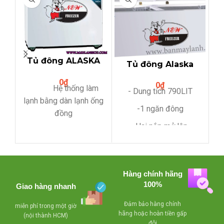
Tủ đông ALASKA
Tủ đông Alaska
BD-200C (200L-
HB-790 1 ngăn
0
₫
Ống đồng)
0
₫
đông 2 nắp dở
s
Hệ thống làm
- Dung tích 790LIT
lạnh bằng dàn lạnh ống
-1 ngăn đông
đồng
-Hai nắp mở lên
- Lòng tủ được
làm bằng thép sơn tĩnh
-Đã ngừng sản xuất
điện
- Sử dụng gas
Hàng chính hãng
100%
R134a thân thiện với
Giao hàng nhanh
môi trường.
-
Đảm bảo hàng chính
miễn phí trong một giờ
hãng hoặc hoàn tiền gấp
- Compressor
(nội thành HCM)
đôi