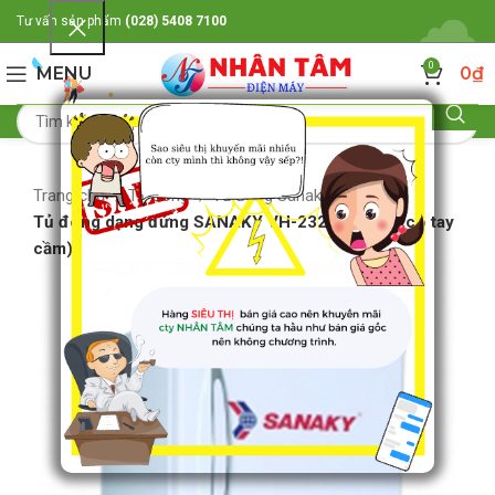
Tư vấn sản phẩm
(028) 5408 7100
0
MENU
0
₫
Trang chủ
Tủ đông
Tủ đông Sanaky
Tủ đông dạng đứng SANAKY VH-232HY (230L,có tay
cầm)