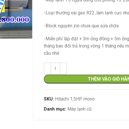
-Loại thường xài gas R22 ,làm lạnh cực n
-Block nguyên zin chưa qua sửa chữa
-Miễn phí lắp đặt + 3m ống đồng + 5m ống
tháng bao đổi trả trong vòng 1 tháng nếu 
cầu nhé
Đặc điểm nổi bật
THÊM VÀO GIỎ HÀ
thước tủ nhỏ gọn,
thể bảo quản vừ
Kính hai lớp chịu 
SKU:
Hitachi 1,5HP mono
thành tủ dày giữ n
chuyển vị trí. – 
Danh mục:
Máy lạnh cũ
khí tốt và làm m
nhanh, sâu. – Bl