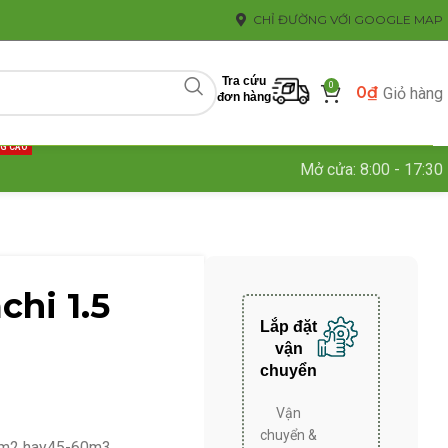
CHỈ ĐƯỜNG VỚI GOOGLE MAP
Tra cứu
0
0
₫
Giỏ hàng
đơn hàng
NG CAO
Mở cửa: 8:00 - 17:30
chi 1.5
Lắp đặt
vận
chuyển
Vận
chuyển &
-20m2 hay45-60m3