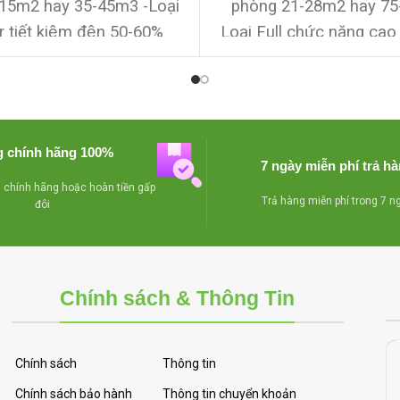
9-15m2 hay 35-45m3
-Loại
phòng 21-28m2 hay 7
r tiết kiệm đện 50-60%
Loại Full chức năng cao
ăng,sử dụng gas R410A
-
: Inverter, khử mùi , tự
guyên zin chưa qua sửa
lưới , mắt thần , đảo 
ễn phí lắp đặt + 3m ống
Block nguyên zin chưa 
5m ống nước ,bảo hành
chữa
-Miễn phí lắp đặt
 chính hãng 100%
 bao đổi trả trong vòng 1
đồng + 5m ống nước ,b
7 ngày miễn phí trả h
ếu máy chạy không đạt
12 tháng bao đổi trả tro
chính hãng hoặc hoàn tiền gấp
Trả hàng miễn phí trong 7 n
đôi
yêu cầu nhé
tháng nếu máy chạy k
yêu cầu nhé
Chính sách & Thông Tin
Chính sách
Thông tin
Chính sách bảo hành
Thông tin chuyển khoản