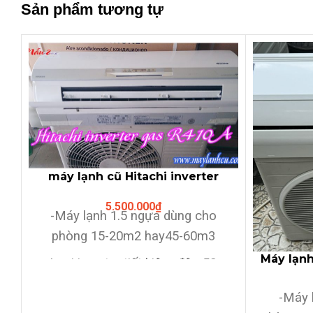
Sản phẩm tương tự
máy lạnh cũ Hitachi inverter
1.5HP
5.500.000
₫
-Máy lạnh 1.5 ngựa dùng cho
phòng 15-20m2 hay45-60m3
Máy lạnh
-Loại inverter tiết kiệm đện 50-
60% điện năng,sử dụng gas
-Máy 
R410A