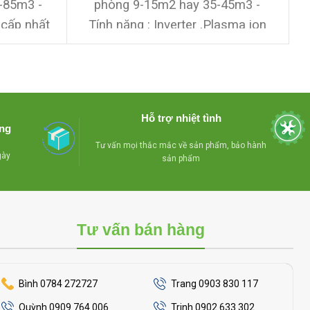
5-85m3
-
phòng 9-15m2 hay 35-45m3
-
 cấp nhất
Tính năng : Inverter ,Plasma ion
-
 vệ sinh
date cao
-Block nguyên zin chưa
4 chiều
-
qua sửa chữa
-Miễn phí lắp đặt +
qua sửa
3m ống đồng + 5m ống nước ,bảo
 + 3m ống
hành 12 tháng bao đổi trả trong
Hỗ trợ nhiệt tình
ảo hành
vòng 1 tháng nếu máy chạy
àng
ng vòng 1
không đạt yêu cầu nhé
Tư vấn mọi thắc mắc về sản phẩm, bảo hành
gày
sản phẩm
hông đạt
Tư vấn bán hàng
Bình 0784 272727
Trang 0903 830 117
Quỳnh 0909 764 006
Trinh 0902 633 302