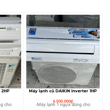
N 2HP
Máy lạnh cũ DAIKIN inverter 1HP
ull chức
(+Plasma Ion)
6.500.000
₫
2018
̀ng cho
-Máy lạnh 1 ngựa dùng cho