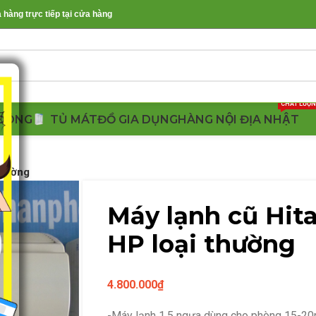
àng trực tiếp tại cửa hàng
CHẤT LƯỢ
ĐÔNG
TỦ MÁT
ĐỒ GIA DỤNG
HÀNG NỘI ĐỊA NHẬT
thường
Máy lạnh cũ Hita
HP loại thường
4.800.000
₫
-Máy lạnh 1.5 ngựa dùng cho phòng 15