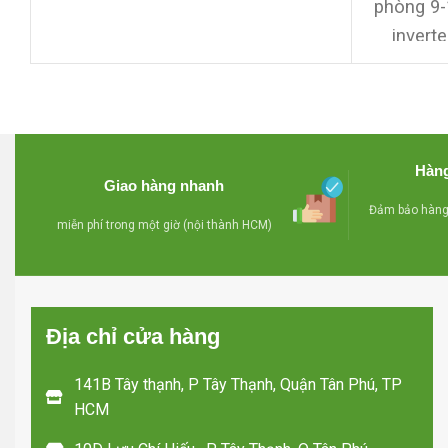
phòng 
-Block nguyên zin chưa qua sửa
inverte
chữa
điện n
-Miễn phí lắp đặt + 3m ống đồng
Block n
+ 5m ống nước ,bảo hành 12
chữa
-Mi
tháng bao đổi trả trong vòng 1
đồng + 
Hàng
tháng nếu máy chạy không đạt
12 tháng
Giao hàng nhanh
yêu cầu nhé
tháng n
Đảm bảo hàng 
miễn phí trong một giờ (nội thành HCM)
Địa chỉ cửa hàng
141B Tây thạnh, P Tây Thạnh, Quận Tân Phú, TP
HCM