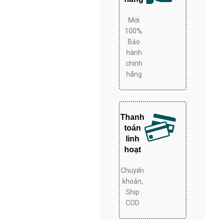
 ái và bền bỉ, tuổi thọ cao. – Đèn
n hông tủ. – Sử dụng công nghệ đèn
Mới
. – Sử dụng gas R600a thân thiện với
100%.
môi trường.
Bảo
hành
chính
hãng
Thanh
toán
linh
hoạt
Chuyển
khoản,
Ship
COD