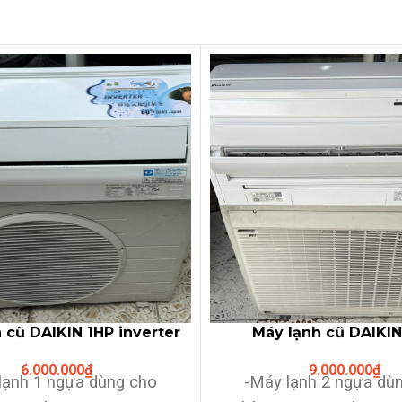
 cũ DAIKIN 1HP inverter
Máy lạnh cũ DAIKI
gas R410A
URUSARA 7 ” Tên lửa F
6.000.000
₫
9.000.000
₫
năng Siêu Vip sx 
lạnh 1 ngựa dùng cho
-Máy lạnh 2 ngựa du